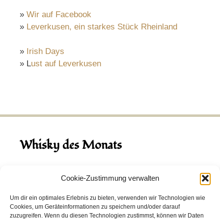
»
Wir auf Facebook
»
Leverkusen, ein starkes Stück Rheinland
»
Irish Days
» L
ust auf Leverkusen
Whisky des Monats
August 2026
Cookie-Zustimmung verwalten
Hinch Double Wood
Um dir ein optimales Erlebnis zu bieten, verwenden wir Technologien wie
Cookies, um Geräteinformationen zu speichern und/oder darauf
Destillerie:
Hinch
(Irland)
zuzugreifen. Wenn du diesen Technologien zustimmst, können wir Daten