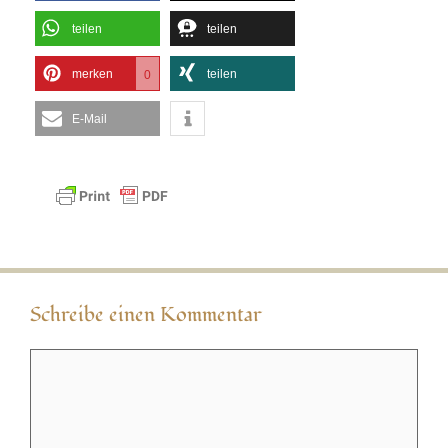
teilen
teilen
merken
teilen
0
E-Mail
Schreibe einen Kommentar
Kommentar