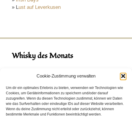
» L
ust auf Leverkusen
Whisky des Monats
August 2026
Cookie-Zustimmung verwalten
Hinch Double Wood
Um dir ein optimales Erlebnis zu bieten, verwenden wir Technologien wie
Cookies, um Geräteinformationen zu speichern und/oder darauf
Destillerie:
Hinch
(Irland)
zuzugreifen. Wenn du diesen Technologien zustimmst, können wir Daten
Single Malt, 43.0%
wie das Surfverhalten oder eindeutige IDs auf dieser Website verarbeiten.
Wenn du deine Zustimmung nicht erteilst oder zurückziehst, können
Peated: Nein
bestimmte Merkmale und Funktionen beeinträchtigt werden.
Fass: Virgin Oak, Bourbon Fass
Alter: 5 Jahre