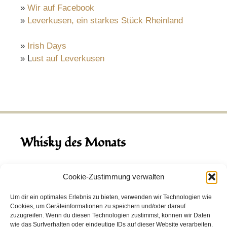
»
Wir auf Facebook
»
Leverkusen, ein starkes Stück Rheinland
»
Irish Days
» L
ust auf Leverkusen
Whisky des Monats
August 2026
Cookie-Zustimmung verwalten
Hinch Double Wood
Um dir ein optimales Erlebnis zu bieten, verwenden wir Technologien wie
Cookies, um Geräteinformationen zu speichern und/oder darauf
Destillerie:
Hinch
(Irland)
zuzugreifen. Wenn du diesen Technologien zustimmst, können wir Daten
Single Malt, 43.0%
wie das Surfverhalten oder eindeutige IDs auf dieser Website verarbeiten.