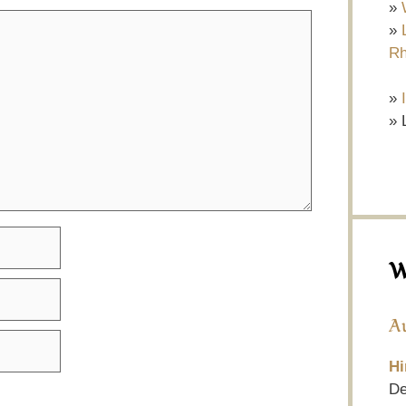
»
»
Rh
»
» 
W
A
Hi
De