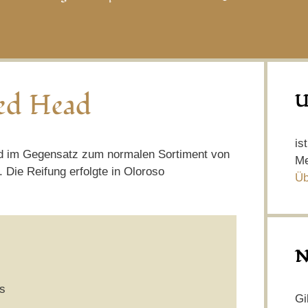
Red Head
U
is
 und im Gegensatz zum normalen Sortiment von
Me
 Die Reifung erfolgte in Oloroso
Üb
N
s
Gi