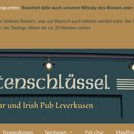
ungszeiten.
Beachtet bitte auch unseren Whisky des Monats oder
 im hinteren Bereich, was auf Wunsch auch beheizt werden kann. Bei 
 bei Tastings öffnen wir ca. 20 Minuten vorher.
r und Irish Pub Leverkusen
Veranstaltungen
Spirituosen
Pub Quiz
Irlandfr