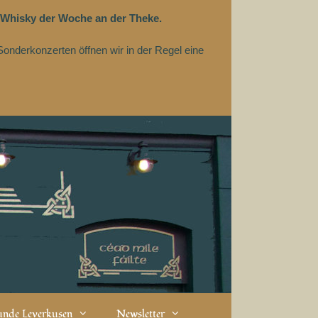
 Whisky der Woche an der Theke.
Sonderkonzerten öffnen wir in der Regel eine
eunde Leverkusen
Newsletter