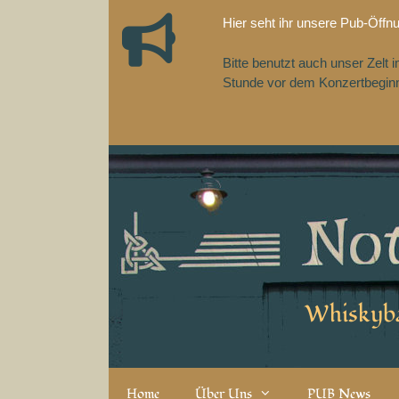
Zum
Hier seht ihr unsere Pub-Öffn
Inhalt
springen
Bitte benutzt auch unser Zelt
Stunde vor dem Konzertbeginn,
Whiskyba
Home
Über Uns
PUB News