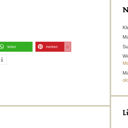
N
Kl
Ma
Su
teilen
merken
0
We
Mo
Ma
ol
L