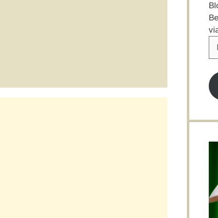
Bl
Be
vi
E-
Ma
Ad