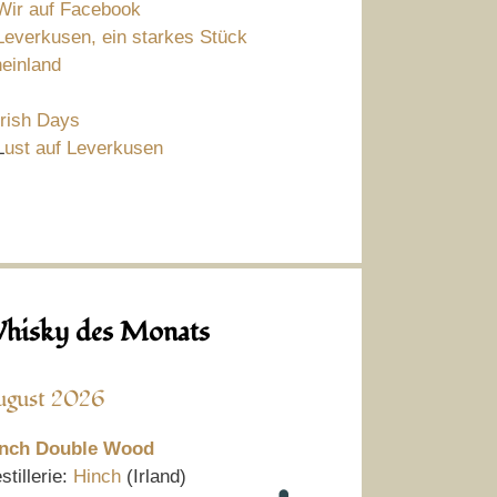
Wir auf Facebook
Leverkusen, ein starkes Stück
einland
Irish Days
L
ust auf Leverkusen
hisky des Monats
ugust 2026
nch Double Wood
stillerie:
Hinch
(Irland)