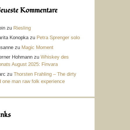
eueste Kommentare
ein
zu
Riesling
rita Konopka
zu
Petra Sprenger solo
sanne
zu
Magic Moment
rner Hohmann
zu
Whiskey des
nats August 2025: Finvara
rc
zu
Thorsten Frahling – The dirty
d one man raw folk experience
inks