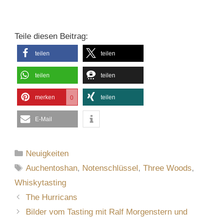
Teile diesen Beitrag:
teilen
teilen
teilen
teilen
merken
teilen
0
E-Mail
Kategorien
Neuigkeiten
Schlagwörter
Auchentoshan
,
Notenschlüssel
,
Three Woods
,
Whiskytasting
The Hurricans
Bilder vom Tasting mit Ralf Morgenstern und