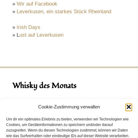
»
Wir auf Facebook
»
Leverkusen, ein starkes Stück Rheinland
»
Irish Days
» L
ust auf Leverkusen
Whisky des Monats
August 2026
Cookie-Zustimmung verwalten
Hinch Double Wood
Um dir ein optimales Erlebnis zu bieten, verwenden wir Technologien wie
Cookies, um Geräteinformationen zu speichern und/oder darauf
Destillerie:
Hinch
(Irland)
zuzugreifen. Wenn du diesen Technologien zustimmst, können wir Daten
Single Malt, 43.0%
wie das Surfverhalten oder eindeutige IDs auf dieser Website verarbeiten.