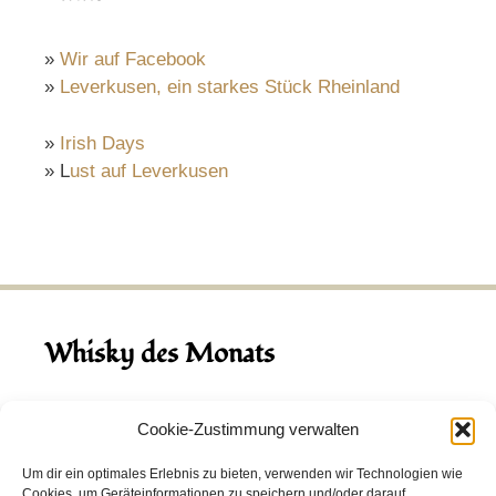
»
Wir auf Facebook
»
Leverkusen, ein starkes Stück Rheinland
»
Irish Days
» L
ust auf Leverkusen
Whisky des Monats
August 2026
Cookie-Zustimmung verwalten
Hinch Double Wood
Um dir ein optimales Erlebnis zu bieten, verwenden wir Technologien wie
Cookies, um Geräteinformationen zu speichern und/oder darauf