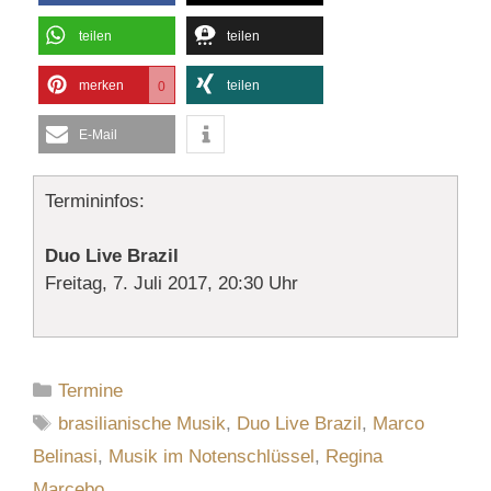
teilen
teilen
merken
teilen
0
E-Mail
Termininfos:
Duo Live Brazil
Freitag, 7. Juli 2017, 20:30 Uhr
Kategorien
Termine
Schlagwörter
brasilianische Musik
,
Duo Live Brazil
,
Marco
Belinasi
,
Musik im Notenschlüssel
,
Regina
Marcebo