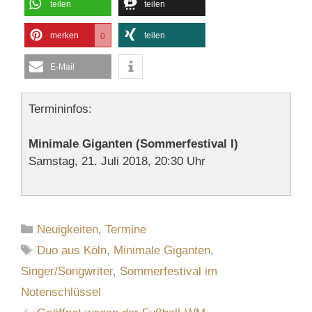
teilen
teilen
merken
teilen
0
E-Mail
Termininfos:
Minimale Giganten (Sommerfestival I)
Samstag, 21. Juli 2018, 20:30 Uhr
Kategorien
Neuigkeiten
,
Termine
Schlagwörter
Duo aus Köln
,
Minimale Giganten
,
Singer/Songwriter
,
Sommerfestival im
Notenschlüssel