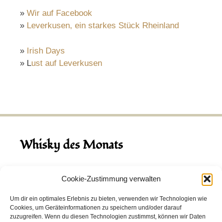
»
Wir auf Facebook
»
Leverkusen, ein starkes Stück Rheinland
»
Irish Days
» L
ust auf Leverkusen
Whisky des Monats
August 2026
Cookie-Zustimmung verwalten
Hinch Double Wood
Um dir ein optimales Erlebnis zu bieten, verwenden wir Technologien wie
Cookies, um Geräteinformationen zu speichern und/oder darauf
Destillerie:
Hinch
(Irland)
zuzugreifen. Wenn du diesen Technologien zustimmst, können wir Daten
Single Malt, 43.0%