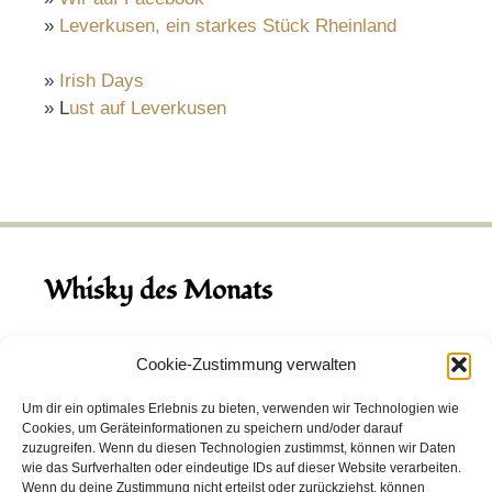
»
Leverkusen, ein starkes Stück Rheinland
»
Irish Days
» L
ust auf Leverkusen
Whisky des Monats
August 2026
Cookie-Zustimmung verwalten
Hinch Double Wood
Um dir ein optimales Erlebnis zu bieten, verwenden wir Technologien wie
Cookies, um Geräteinformationen zu speichern und/oder darauf
Destillerie:
Hinch
(Irland)
zuzugreifen. Wenn du diesen Technologien zustimmst, können wir Daten
Single Malt, 43.0%
wie das Surfverhalten oder eindeutige IDs auf dieser Website verarbeiten.
Wenn du deine Zustimmung nicht erteilst oder zurückziehst, können