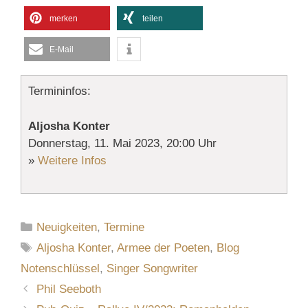
merken
teilen
E-Mail
Termininfos:
Aljosha Konter
Donnerstag, 11. Mai 2023, 20:00 Uhr
»
Weitere Infos
Kategorien
Neuigkeiten
,
Termine
Schlagwörter
Aljosha Konter
,
Armee der Poeten
,
Blog
Notenschlüssel
,
Singer Songwriter
Phil Seeboth