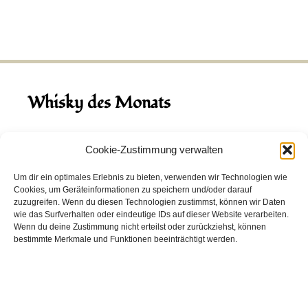
Whisky des Monats
August 2026
Cookie-Zustimmung verwalten
Hinch Double Wood
Um dir ein optimales Erlebnis zu bieten, verwenden wir Technologien wie
Cookies, um Geräteinformationen zu speichern und/oder darauf
Destillerie:
Hinch
(Irland)
zuzugreifen. Wenn du diesen Technologien zustimmst, können wir Daten
Single Malt, 43.0%
wie das Surfverhalten oder eindeutige IDs auf dieser Website verarbeiten.
Wenn du deine Zustimmung nicht erteilst oder zurückziehst, können
Peated: Nein
bestimmte Merkmale und Funktionen beeinträchtigt werden.
Fass: Virgin Oak, Bourbon Fass
Alter: 5 Jahre
4,00 EUR