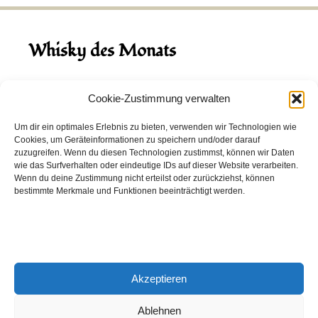
Whisky des Monats
August 2026
Cookie-Zustimmung verwalten
Hinch Double Wood
Um dir ein optimales Erlebnis zu bieten, verwenden wir Technologien wie
Cookies, um Geräteinformationen zu speichern und/oder darauf
Destillerie:
Hinch
(Irland)
zuzugreifen. Wenn du diesen Technologien zustimmst, können wir Daten
Single Malt, 43.0%
wie das Surfverhalten oder eindeutige IDs auf dieser Website verarbeiten.
Wenn du deine Zustimmung nicht erteilst oder zurückziehst, können
Peated: Nein
bestimmte Merkmale und Funktionen beeinträchtigt werden.
Fass: Virgin Oak, Bourbon Fass
Alter: 5 Jahre
4,00 EUR
Akzeptieren
Entdecke viele weitere Whiskys
in unserem
Whisky-Guide
oder
in den Whiskys des Monats.
Ablehnen