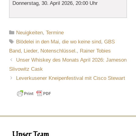
Donnerstag, 30. April 2026, 20:00 Uhr
Kategorien
Neuigkeiten
,
Termine
Schlagwörter
Blödelei in den Mai
,
die wo keine sind
,
GBS
Band
,
Lieder
,
Notenschlüssel.
,
Rainer Tobies
Unser Whiskey des Monats April 2026: Jameson
Slivowitz Cask
Leverkusener Kneipenfestival mit Cisco Stewart
Unser Team