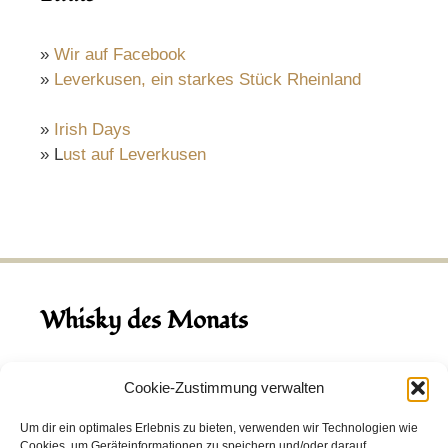
»
Wir auf Facebook
»
Leverkusen, ein starkes Stück Rheinland
»
Irish Days
» L
ust auf Leverkusen
Whisky des Monats
August 2026
Cookie-Zustimmung verwalten
Hinch Double Wood
Um dir ein optimales Erlebnis zu bieten, verwenden wir Technologien wie
Cookies, um Geräteinformationen zu speichern und/oder darauf