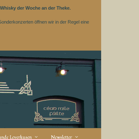
 Whisky der Woche an der Theke.
Sonderkonzerten öffnen wir in der Regel eine
eunde Leverkusen
Newsletter