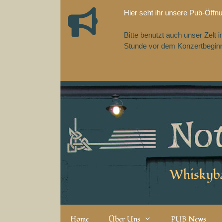
Zum
Hier seht ihr unsere Pub-Öffn
Inhalt
springen
Bitte benutzt auch unser Zelt
Stunde vor dem Konzertbeginn,
Whiskyba
Home
Über Uns
PUB News