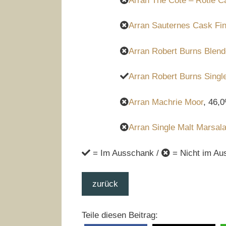
Arran The Cote – Rotie C
Arran Sauternes Cask Fin
Arran Robert Burns Blen
Arran Robert Burns Singl
Arran Machrie Moor
, 46,0
Arran Single Malt Marsala
= Im Ausschank /
= Nicht im Au
zurück
Teile diesen Beitrag: