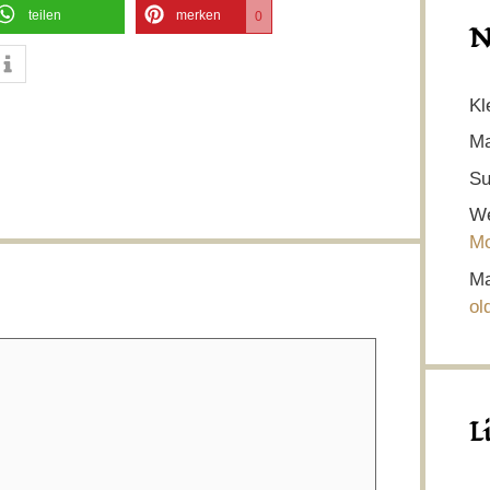
teilen
merken
0
N
Kl
Ma
Su
We
Mo
Ma
ol
L