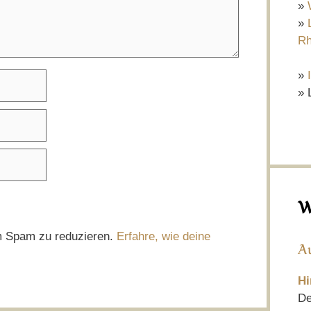
»
»
Rh
»
» 
W
m Spam zu reduzieren.
Erfahre, wie deine
A
Hi
De