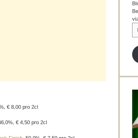
Bl
Be
vi
E-
Ma
Ad
%, € 8,00 pro 2cl
46,0%, € 4,50 pro 2cl