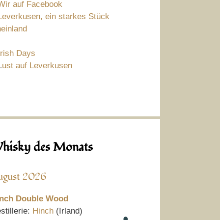
Wir auf Facebook
Leverkusen, ein starkes Stück
einland
Irish Days
L
ust auf Leverkusen
hisky des Monats
ugust 2026
nch Double Wood
stillerie:
Hinch
(Irland)