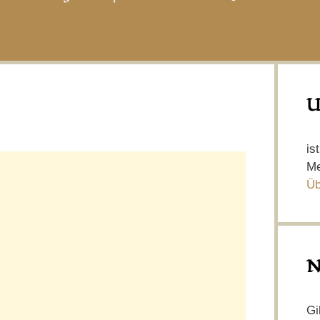
U
is
Me
Üb
N
Gi