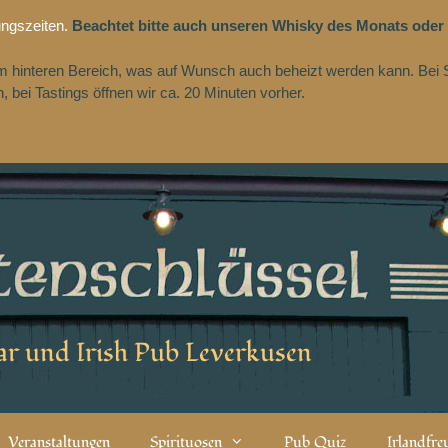
ungszeiten.
Beachtet bitte auch unseren Whisky des Monats oder
 im hinteren Bereich, was auf Wunsch auch beheizt werden kann. Bei 
 bei Tastings öffnen wir ca. 20 Minuten vorher.
r und Irish Pub Leverkusen
Veranstaltungen
Spirituosen
Pub Quiz
Irlandfr