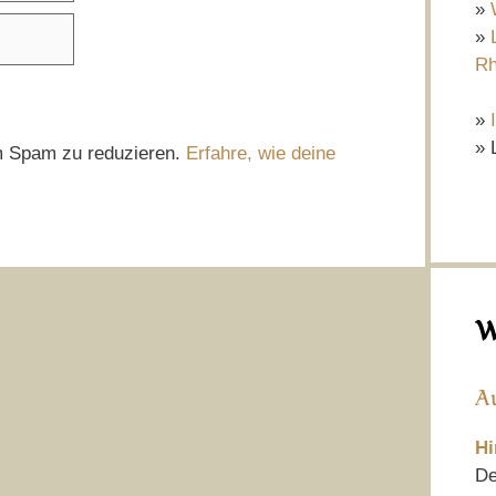
»
»
Rh
»
» 
m Spam zu reduzieren.
Erfahre, wie deine
W
A
Hi
De