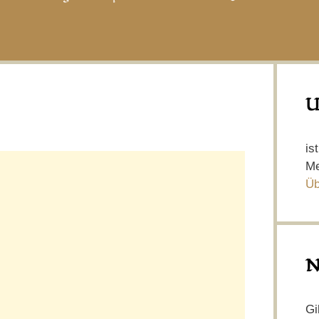
U
is
Me
Üb
N
Gi