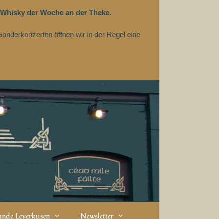
 Whisky der Woche an der Theke.
Sonderkonzerten öffnen wir in der Regel eine
eunde Leverkusen
Newsletter