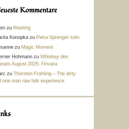
eueste Kommentare
ein
zu
Riesling
rita Konopka
zu
Petra Sprenger solo
sanne
zu
Magic Moment
rner Hohmann
zu
Whiskey des
nats August 2025: Finvara
rc
zu
Thorsten Frahling – The dirty
d one man raw folk experience
inks