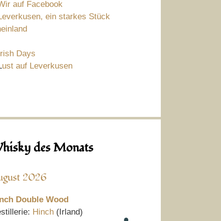
Wir auf Facebook
Leverkusen, ein starkes Stück
einland
Irish Days
L
ust auf Leverkusen
hisky des Monats
ugust 2026
nch Double Wood
stillerie:
Hinch
(Irland)