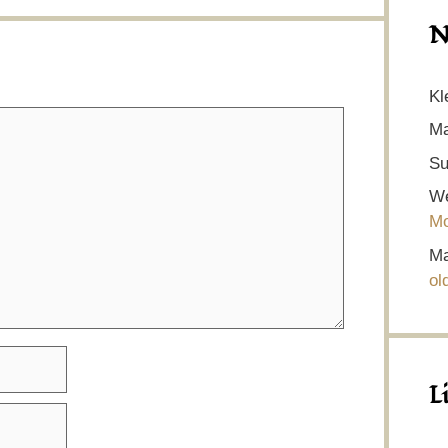
N
Kl
Ma
Su
We
Mo
Ma
ol
L