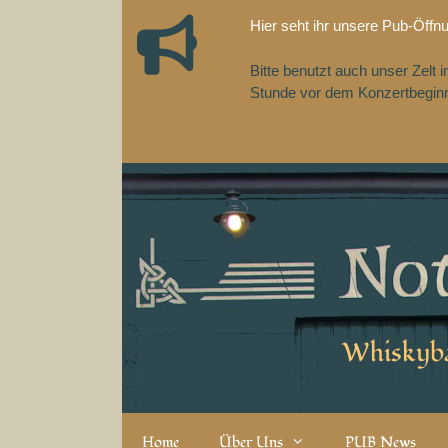
Zum
Hier seht ihr unsere Pub-Öffn
Inhalt
springen
Bitte benutzt auch unser Zelt
Stunde vor dem Konzertbeginn,
Whiskyba
Home
Über Uns
PUB News