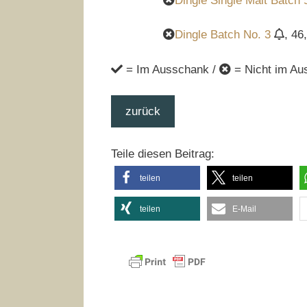
Dingle Single Malt Batch 
Dingle Batch No. 3
, 46
= Im Ausschank /
= Nicht im Au
zurück
Teile diesen Beitrag:
teilen
teilen
teilen
E-Mail