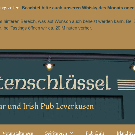
ungszeiten.
Beachtet bitte auch unseren Whisky des Monats oder
 im hinteren Bereich, was auf Wunsch auch beheizt werden kann. Bei 
 bei Tastings öffnen wir ca. 20 Minuten vorher.
r und Irish Pub Leverkusen
Veranstaltungen
Spirituosen
Pub Quiz
Irlandfr