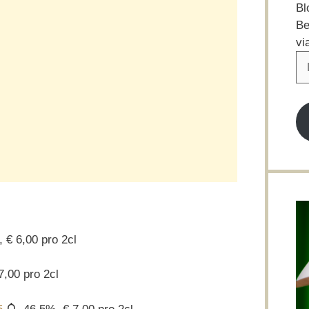
Bl
Be
vi
E-
Ma
Ad
, € 6,00 pro 2cl
7,00 pro 2cl