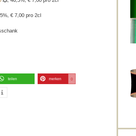
5
, 46,5%, € 7,00 pro 2cl
,5%, € 7,00 pro 2cl
sschank
teilen
merken
0