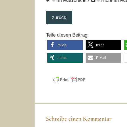
= Im Ausschank /
= Nicht im Au
zurück
Teile diesen Beitrag:
teilen
teilen
teilen
E-Mail
Schreibe einen Kommentar