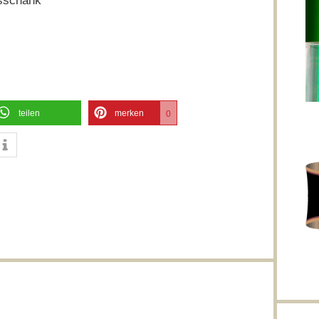
sschank
teilen
merken
0