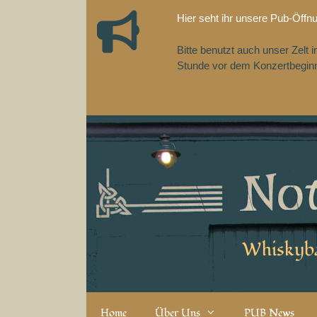
Zum
Hier seht ihr unsere Pub-Öffn
Inhalt
springen
Bitte benutzt auch unser Zelt
Stunde vor dem Konzertbeginn,
Whiskyba
Home
Über Uns
PUB News