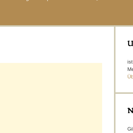
U
is
Me
Üb
N
Gi