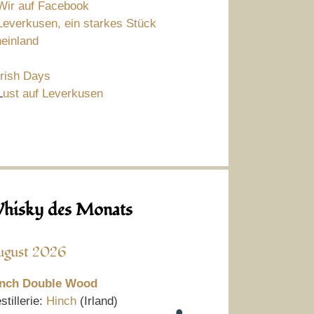
Wir auf Facebook
Leverkusen, ein starkes Stück
einland
Irish Days
L
ust auf Leverkusen
hisky des Monats
ugust 2026
nch Double Wood
stillerie:
Hinch
(Irland)