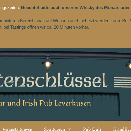
ungszeiten.
Beachtet bitte auch unseren Whisky des Monats oder
 im hinteren Bereich, was auf Wunsch auch beheizt werden kann. Bei 
 bei Tastings öffnen wir ca. 20 Minuten vorher.
r und Irish Pub Leverkusen
Veranstaltungen
Spirituosen
Pub Quiz
Irlandfr