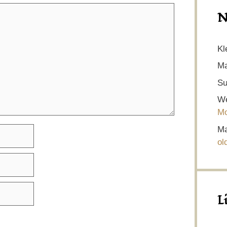
N
Kl
Ma
Su
We
Mo
Ma
ol
L