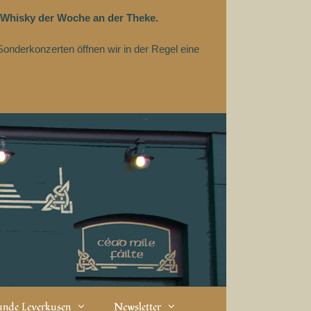
 Whisky der Woche an der Theke.
Sonderkonzerten öffnen wir in der Regel eine
eunde Leverkusen
Newsletter