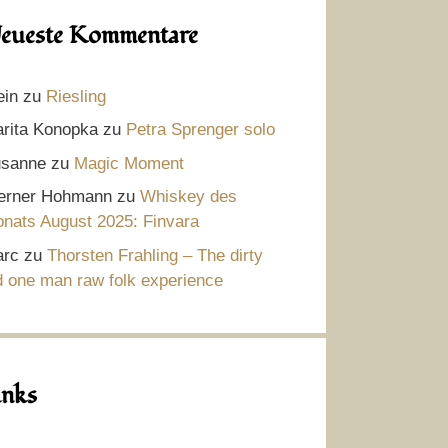
eueste Kommentare
ein
zu
Riesling
rita Konopka
zu
Petra Sprenger solo
sanne
zu
Magic Moment
rner Hohmann
zu
Whiskey des
nats August 2025: Finvara
rc
zu
Thorsten Frahling – The dirty
d one man raw folk experience
inks