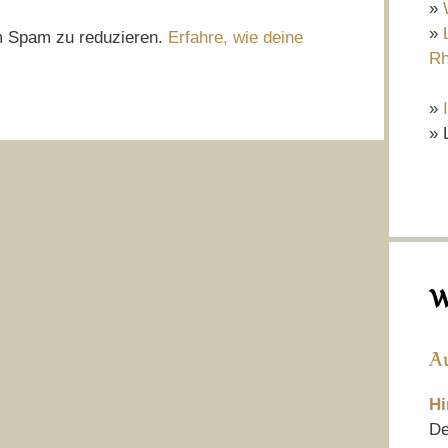
»
»
m Spam zu reduzieren.
Erfahre, wie deine
Rh
»
» 
W
A
Hi
De