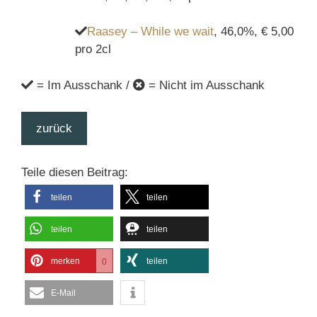
Raasey – While we wait
, 46,0%, € 5,00
pro 2cl
= Im Ausschank /
= Nicht im Ausschank
zurück
Teile diesen Beitrag:
teilen
teilen
teilen
teilen
merken
teilen
0
E-Mail