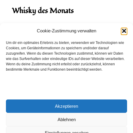
Whisky des Monats
August 2026
Cookie-Zustimmung verwalten
Hinch Double Wood
Um dir ein optimales Erlebnis zu bieten, verwenden wir Technologien wie
Cookies, um Geräteinformationen zu speichern und/oder darauf
Destillerie:
Hinch
(Irland)
zuzugreifen. Wenn du diesen Technologien zustimmst, können wir Daten
Single Malt, 43.0%
wie das Surfverhalten oder eindeutige IDs auf dieser Website verarbeiten.
Wenn du deine Zustimmung nicht erteilst oder zurückziehst, können
Peated: Nein
bestimmte Merkmale und Funktionen beeinträchtigt werden.
Fass: Virgin Oak, Bourbon Fass
Alter: 5 Jahre
4,00 EUR
Akzeptieren
Entdecke viele weitere Whiskys
in unserem
Whisky-Guide
oder
in den Whiskys des Monats.
Ablehnen
Einstellungen ansehen