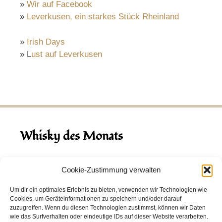
»
Wir auf Facebook
»
Leverkusen, ein starkes Stück Rheinland
»
Irish Days
» L
ust auf Leverkusen
Whisky des Monats
August 2026
Cookie-Zustimmung verwalten
Hinch Double Wood
Um dir ein optimales Erlebnis zu bieten, verwenden wir Technologien wie
Cookies, um Geräteinformationen zu speichern und/oder darauf
Destillerie:
Hinch
(Irland)
zuzugreifen. Wenn du diesen Technologien zustimmst, können wir Daten
Single Malt, 43.0%
wie das Surfverhalten oder eindeutige IDs auf dieser Website verarbeiten.