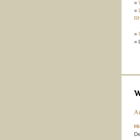
»
»
Rh
»
» 
W
A
Hi
De