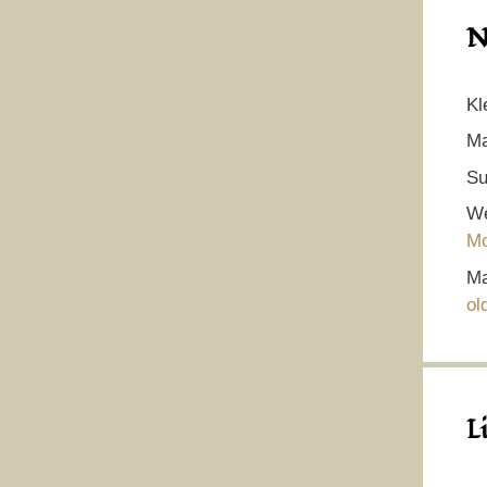
N
Kl
Ma
Su
We
Mo
Ma
ol
L