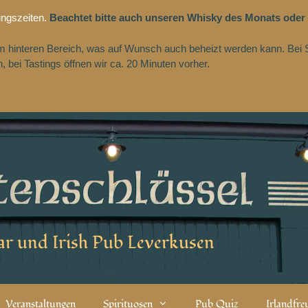
ungszeiten.
Beachtet bitte auch unseren Whisky des Monats oder
 im hinteren Bereich, was auf Wunsch auch beheizt werden kann. Bei 
 bei Tastings öffnen wir ca. 20 Minuten vorher.
r und Irish Pub Leverkusen
Veranstaltungen
Spirituosen
Pub Quiz
Irlandfr