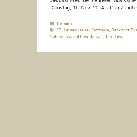
bewusst Freunde mehrerer Musikstile 
Dienstag, 11. Nov. 2014 – Duo Zündh
Kategorien
Termine
Schlagwörter
35. Leverkusener Jazztage
,
Backdoor Bl
Notenschlüssel Leverkusen
,
Tom Liwa