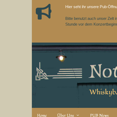
Zum
Hier seht ihr unsere Pub-Öffn
Inhalt
springen
Bitte benutzt auch unser Zelt
Stunde vor dem Konzertbeginn,
Whiskyba
Home
Über Uns
PUB News