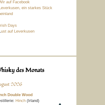
Wir auf Facebook
Leverkusen, ein starkes Stück
einland
Irish Days
L
ust auf Leverkusen
hisky des Monats
ugust 2026
nch Double Wood
stillerie:
Hinch
(Irland)