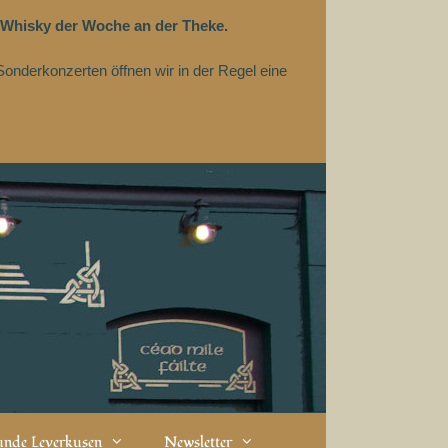
 Whisky der Woche an der Theke.
Sonderkonzerten öffnen wir in der Regel eine
eunde Leverkusen
Newsletter