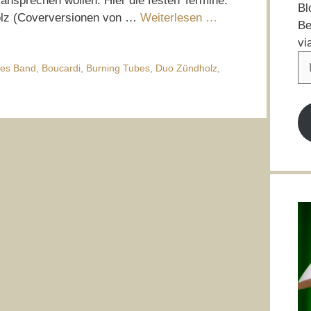
ansprechen wollen. Hier die festen Termine:
Bl
olz (Coverversionen von …
Weiterlesen …
Be
vi
E-
ues Band
,
Boucardi
,
Burning Tubes
,
Duo Zündholz
,
Ma
Ad