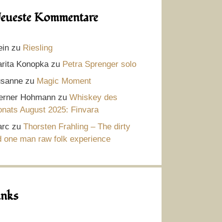
eueste Kommentare
ein
zu
Riesling
rita Konopka
zu
Petra Sprenger solo
sanne
zu
Magic Moment
rner Hohmann
zu
Whiskey des
nats August 2025: Finvara
rc
zu
Thorsten Frahling – The dirty
d one man raw folk experience
inks