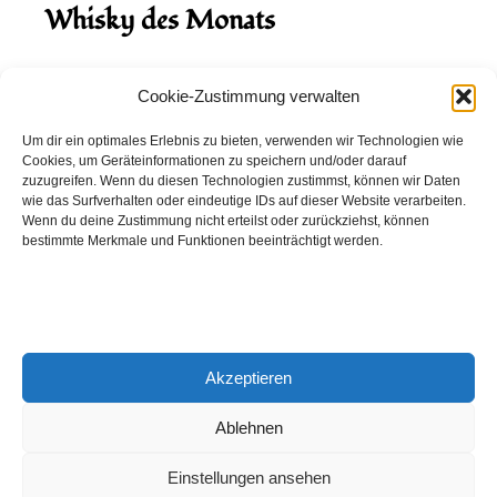
Whisky des Monats
August 2026
Cookie-Zustimmung verwalten
Hinch Double Wood
Um dir ein optimales Erlebnis zu bieten, verwenden wir Technologien wie
Cookies, um Geräteinformationen zu speichern und/oder darauf
Destillerie:
Hinch
(Irland)
zuzugreifen. Wenn du diesen Technologien zustimmst, können wir Daten
Single Malt, 43.0%
wie das Surfverhalten oder eindeutige IDs auf dieser Website verarbeiten.
Wenn du deine Zustimmung nicht erteilst oder zurückziehst, können
Peated: Nein
bestimmte Merkmale und Funktionen beeinträchtigt werden.
Fass: Virgin Oak, Bourbon Fass
Alter: 5 Jahre
4,00 EUR
Akzeptieren
Entdecke viele weitere Whiskys
in unserem
Whisky-Guide
oder
in den Whiskys des Monats.
Ablehnen
Einstellungen ansehen