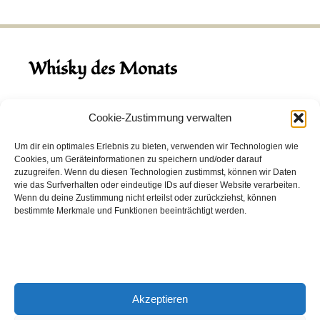
Whisky des Monats
August 2026
Cookie-Zustimmung verwalten
Hinch Double Wood
Um dir ein optimales Erlebnis zu bieten, verwenden wir Technologien wie
Cookies, um Geräteinformationen zu speichern und/oder darauf
Destillerie:
Hinch
(Irland)
zuzugreifen. Wenn du diesen Technologien zustimmst, können wir Daten
Single Malt, 43.0%
wie das Surfverhalten oder eindeutige IDs auf dieser Website verarbeiten.
Wenn du deine Zustimmung nicht erteilst oder zurückziehst, können
Peated: Nein
bestimmte Merkmale und Funktionen beeinträchtigt werden.
Fass: Virgin Oak, Bourbon Fass
Alter: 5 Jahre
4,00 EUR
Akzeptieren
Entdecke viele weitere Whiskys
in unserem