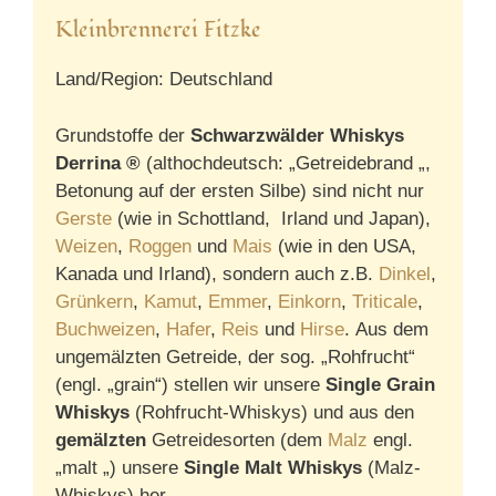
Kleinbrennerei Fitzke
Land/Region: Deutschland
Grundstoffe der
Schwarzwälder Whiskys
Derrina ®
(althochdeutsch: „Getreidebrand „,
Betonung auf der ersten Silbe) sind nicht nur
Gerste
(wie in Schottland, Irland und Japan),
Weizen
,
Roggen
und
Mais
(wie in den USA,
Kanada und Irland), sondern auch z.B.
Dinkel
,
Grünkern
,
Kamut
,
Emmer
,
Einkorn
,
Triticale
,
Buchweizen
,
Hafer
,
Reis
und
Hirse
. Aus dem
ungemälzten Getreide, der sog. „Rohfrucht“
(engl. „grain“) stellen wir unsere
Single Grain
Whiskys
(Rohfrucht-Whiskys) und aus den
gemälzten
Getreidesorten (dem
Malz
engl.
„malt „) unsere
Single Malt Whiskys
(Malz-
Whiskys) her.