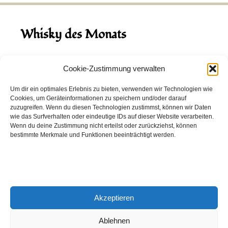
Whisky des Monats
August 2026
Cookie-Zustimmung verwalten
Hinch Double Wood
Um dir ein optimales Erlebnis zu bieten, verwenden wir Technologien wie
Cookies, um Geräteinformationen zu speichern und/oder darauf
Destillerie:
Hinch
(Irland)
zuzugreifen. Wenn du diesen Technologien zustimmst, können wir Daten
Single Malt, 43.0%
wie das Surfverhalten oder eindeutige IDs auf dieser Website verarbeiten.
Wenn du deine Zustimmung nicht erteilst oder zurückziehst, können
Peated: Nein
bestimmte Merkmale und Funktionen beeinträchtigt werden.
Fass: Virgin Oak, Bourbon Fass
Alter: 5 Jahre
4,00 EUR
Akzeptieren
Entdecke viele weitere Whiskys
in unserem
Whisky-Guide
oder
in den Whiskys des Monats.
Ablehnen