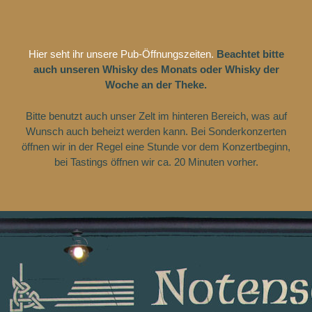
Zum
Inhalt
springen
Hier seht ihr unsere Pub-Öffnungszeiten.
Beachtet bitte
auch unseren Whisky des Monats oder Whisky der
Woche an der Theke.
Bitte benutzt auch unser Zelt im hinteren Bereich, was auf
Wunsch auch beheizt werden kann. Bei Sonderkonzerten
öffnen wir in der Regel eine Stunde vor dem Konzertbeginn,
bei Tastings öffnen wir ca. 20 Minuten vorher.