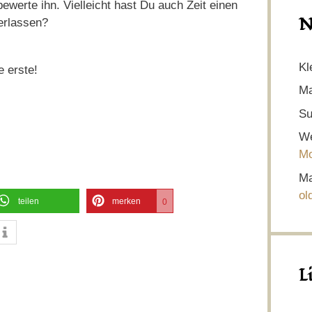
ewerte ihn. Vielleicht hast Du auch Zeit einen
N
erlassen?
Kl
e erste!
Ma
Su
We
Mo
Ma
ol
teilen
merken
0
L