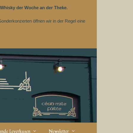
 Whisky der Woche an der Theke.
Sonderkonzerten öffnen wir in der Regel eine
eunde Leverkusen
Newsletter