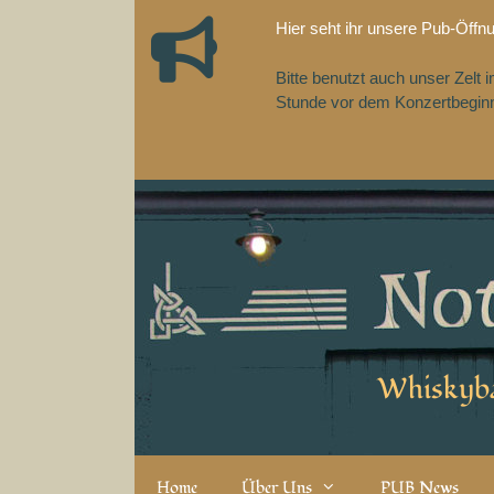
Zum
Hier seht ihr unsere Pub-Öffn
Inhalt
springen
Bitte benutzt auch unser Zelt
Stunde vor dem Konzertbeginn,
Whiskyba
Home
Über Uns
PUB News