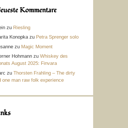
eueste Kommentare
ein
zu
Riesling
rita Konopka
zu
Petra Sprenger solo
sanne
zu
Magic Moment
rner Hohmann
zu
Whiskey des
nats August 2025: Finvara
rc
zu
Thorsten Frahling – The dirty
d one man raw folk experience
inks