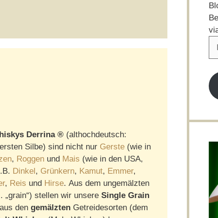
Bl
Be
vi
E-
Ma
Ad
iskys Derrina ®
(althochdeutsch:
ersten Silbe) sind nicht nur
Gerste
(wie in
zen
,
Roggen
und
Mais
(wie in den USA,
z.B.
Dinkel
,
Grünkern
,
Kamut
,
Emmer
,
er
,
Reis
und
Hirse
. Aus dem ungemälzten
. „grain“) stellen wir unsere
Single Grain
aus den
gemälzten
Getreidesorten (dem