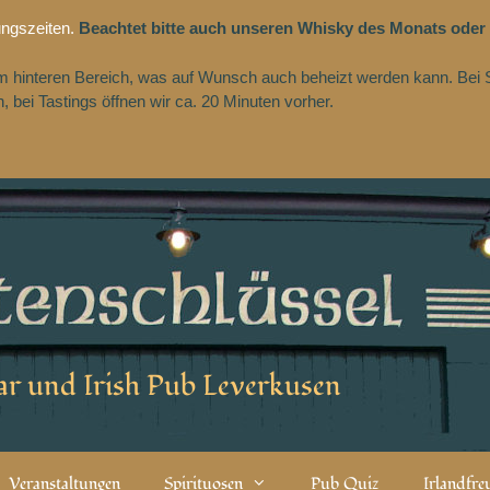
ungszeiten.
Beachtet bitte auch unseren Whisky des Monats oder
 im hinteren Bereich, was auf Wunsch auch beheizt werden kann. Bei 
 bei Tastings öffnen wir ca. 20 Minuten vorher.
r und Irish Pub Leverkusen
Veranstaltungen
Spirituosen
Pub Quiz
Irlandfr