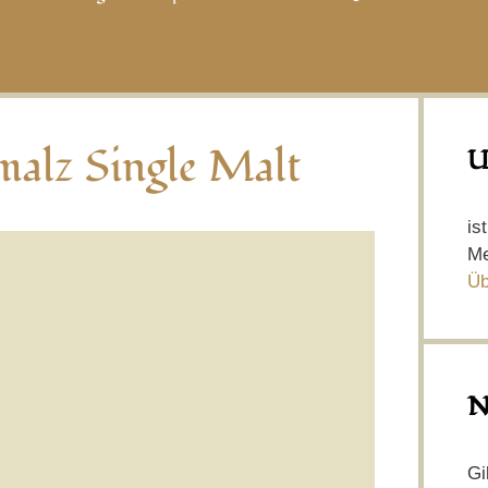
malz Single Malt
U
is
Me
Üb
N
Gi