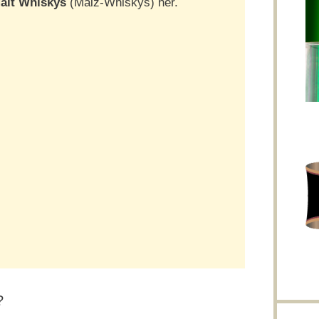
alt Whiskys
(Malz-Whiskys) her.
?