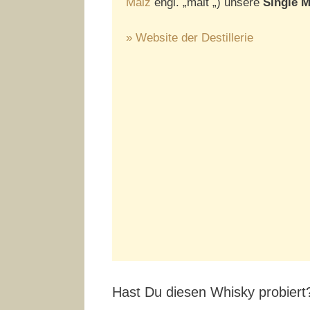
Malz
engl. „malt „) unsere
Single M
» Website der Destillerie
Hast Du diesen Whisky probiert