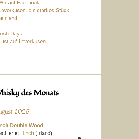
Wir auf Facebook
Leverkusen, ein starkes Stück
einland
Irish Days
L
ust auf Leverkusen
hisky des Monats
ugust 2026
nch Double Wood
stillerie:
Hinch
(Irland)