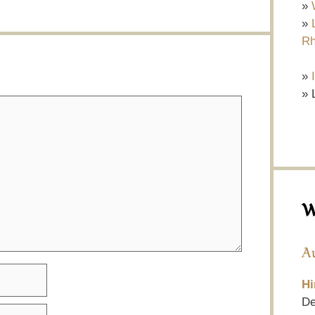
»
»
Rh
»
» 
W
A
Hi
De