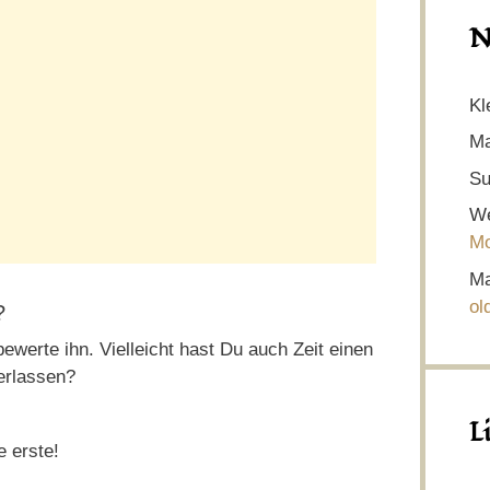
N
Kl
Ma
Su
We
Mo
Ma
ol
?
ewerte ihn. Vielleicht hast Du auch Zeit einen
erlassen?
L
e erste!