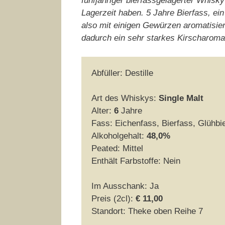
fünfjähriger bierfassgelagerter Whisk
Lagerzeit haben. 5 Jahre Bierfass, ein
also mit einigen Gewürzen aromatisiert
dadurch ein sehr starkes Kirscharom
Abfüller: Destille
Art des Whiskys:
Single Malt
Alter:
6
Jahre
Fass: Eichenfass, Bierfass, Glühbi
Alkoholgehalt:
48,0%
Peated: Mittel
Enthält Farbstoffe: Nein
Im Ausschank: Ja
Preis (2cl):
€ 11,00
Standort: Theke oben Reihe 7