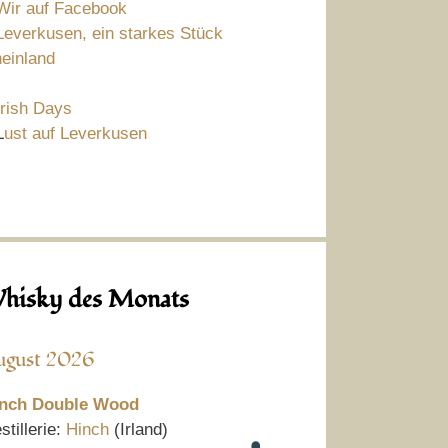
Wir auf Facebook
Leverkusen, ein starkes Stück
einland
Irish Days
L
ust auf Leverkusen
hisky des Monats
ugust 2026
nch Double Wood
stillerie:
Hinch
(Irland)