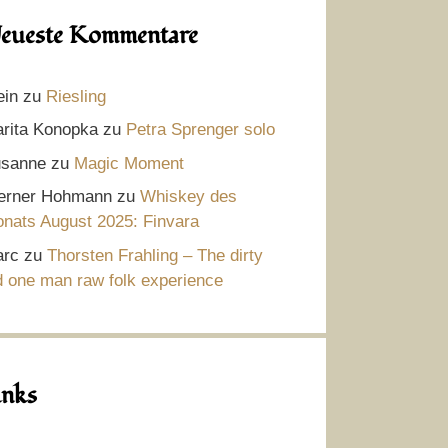
eueste Kommentare
ein
zu
Riesling
rita Konopka
zu
Petra Sprenger solo
sanne
zu
Magic Moment
rner Hohmann
zu
Whiskey des
nats August 2025: Finvara
rc
zu
Thorsten Frahling – The dirty
d one man raw folk experience
inks