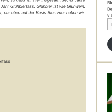
y rein, so dass wir hier insgesamt sechs Jahre
Bl
 Jahr Glühbierfass. Glühbier ist wie Glühwein,
Be
, nur eben auf der Basis Bier. Hier haben wir
vi
a.
E-
Ma
Ad
erfass