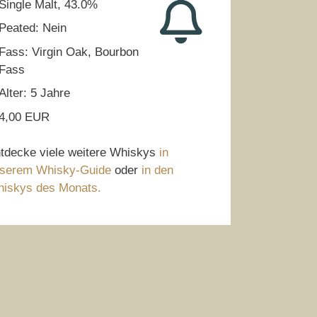
Single Malt, 43.0%
Peated: Nein
Fass: Virgin Oak, Bourbon
Fass
Alter: 5 Jahre
4,00 EUR
tdecke viele weitere Whiskys
in
serem Whisky-Guide
oder
in den
iskys des Monats.