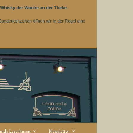
 Whisky der Woche an der Theke.
Sonderkonzerten öffnen wir in der Regel eine
eunde Leverkusen
Newsletter