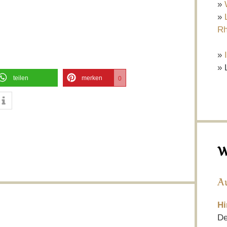
»
»
Rh
»
» 
teilen
merken
0
W
A
Hi
De