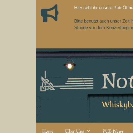
Zum
Hier seht ihr unsere Pub-Öffn
Inhalt
springen
Bitte benutzt auch unser Zelt
Stunde vor dem Konzertbeginn,
Whiskyba
Home
Über Uns
PUB News