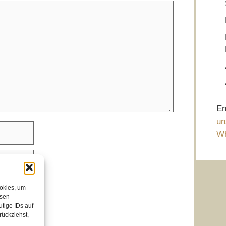
En
un
Wh
ookies, um
esen
tige IDs auf
rückziehst,