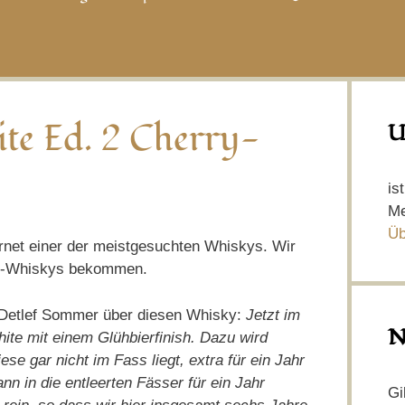
te Ed. 2 Cherry-
U
is
Me
Üb
ernet einer der meistgesuchten Whiskys. Wir
lt-Whiskys bekommen.
 Detlef Sommer über diesen Whisky:
Jetzt im
N
ite mit einem Glühbierfinish. Dazu wird
se gar nicht im Fass liegt, extra für ein Jahr
n in die entleerten Fässer für ein Jahr
Gi