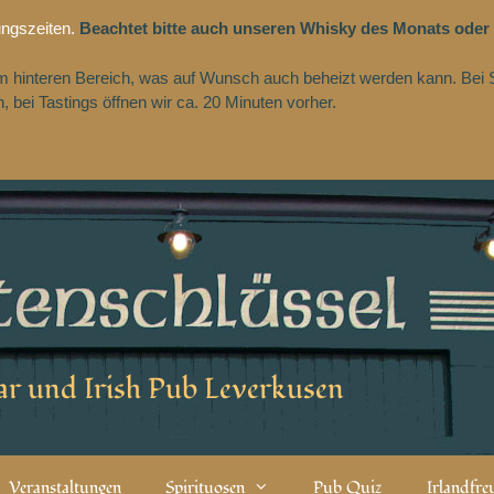
ungszeiten.
Beachtet bitte auch unseren Whisky des Monats oder
 im hinteren Bereich, was auf Wunsch auch beheizt werden kann. Bei 
 bei Tastings öffnen wir ca. 20 Minuten vorher.
r und Irish Pub Leverkusen
Veranstaltungen
Spirituosen
Pub Quiz
Irlandfr