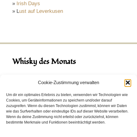
»
Irish Days
» L
ust auf Leverkusen
Whisky des Monats
August 2026
Cookie-Zustimmung verwalten
Hinch Double Wood
Um dir ein optimales Erlebnis zu bieten, verwenden wir Technologien wie
Cookies, um Geräteinformationen zu speichern und/oder darauf
Destillerie:
Hinch
(Irland)
zuzugreifen. Wenn du diesen Technologien zustimmst, können wir Daten
Single Malt, 43.0%
wie das Surfverhalten oder eindeutige IDs auf dieser Website verarbeiten.
Wenn du deine Zustimmung nicht erteilst oder zurückziehst, können
Peated: Nein
bestimmte Merkmale und Funktionen beeinträchtigt werden.
Fass: Virgin Oak, Bourbon Fass