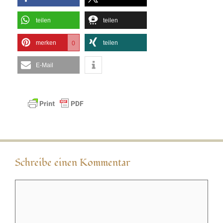
teilen
teilen
merken
teilen
0
E-Mail
Schreibe einen Kommentar
Kommentar