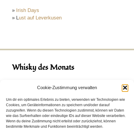
»
Irish Days
» L
ust auf Leverkusen
Whisky des Monats
August 2026
Cookie-Zustimmung verwalten
Hinch Double Wood
Um dir ein optimales Erlebnis zu bieten, verwenden wir Technologien wie
Cookies, um Geräteinformationen zu speichern und/oder darauf
Destillerie:
Hinch
(Irland)
zuzugreifen. Wenn du diesen Technologien zustimmst, können wir Daten
Single Malt, 43.0%
wie das Surfverhalten oder eindeutige IDs auf dieser Website verarbeiten.
Wenn du deine Zustimmung nicht erteilst oder zurückziehst, können
Peated: Nein
bestimmte Merkmale und Funktionen beeinträchtigt werden.
Fass: Virgin Oak, Bourbon Fass