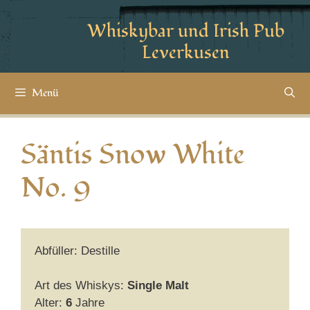
Whiskybar und Irish Pub
Leverkusen
Menü
Säntis Snow White
No. 9
Abfüller: Destille
Art des Whiskys:
Single Malt
Alter:
6
Jahre