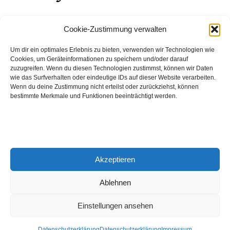
August 2026
Cookie-Zustimmung verwalten
Hinch Double Wood
Um dir ein optimales Erlebnis zu bieten, verwenden wir Technologien wie
Cookies, um Geräteinformationen zu speichern und/oder darauf
Destillerie:
Hinch
(Irland)
zuzugreifen. Wenn du diesen Technologien zustimmst, können wir Daten
Single Malt, 43.0%
wie das Surfverhalten oder eindeutige IDs auf dieser Website verarbeiten.
Wenn du deine Zustimmung nicht erteilst oder zurückziehst, können
Peated: Nein
bestimmte Merkmale und Funktionen beeinträchtigt werden.
Fass: Virgin Oak, Bourbon Fass
Alter: 5 Jahre
4,00 EUR
Akzeptieren
Entdecke viele weitere Whiskys
in unserem
Whisky-Guide
oder
in den Whiskys des Monats.
Ablehnen
Einstellungen ansehen
© 2026 Notenschlüssel Leverkusen |
Impressum
|
Datenschutz
Datenschutzerklärung
Datenschutzerklärung
Impressum