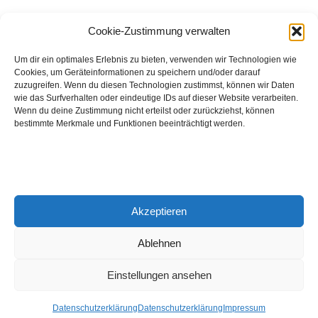
August 2026
Cookie-Zustimmung verwalten
Hinch Double Wood
Um dir ein optimales Erlebnis zu bieten, verwenden wir Technologien wie
Cookies, um Geräteinformationen zu speichern und/oder darauf
Destillerie:
Hinch
(Irland)
zuzugreifen. Wenn du diesen Technologien zustimmst, können wir Daten
Single Malt, 43.0%
wie das Surfverhalten oder eindeutige IDs auf dieser Website verarbeiten.
Wenn du deine Zustimmung nicht erteilst oder zurückziehst, können
Peated: Nein
bestimmte Merkmale und Funktionen beeinträchtigt werden.
Fass: Virgin Oak, Bourbon Fass
Alter: 5 Jahre
4,00 EUR
Akzeptieren
Entdecke viele weitere Whiskys
in unserem
Whisky-Guide
oder
in den Whiskys des Monats.
Ablehnen
Einstellungen ansehen
© 2026 Notenschlüssel Leverkusen |
Impressum
|
Datenschutz
Datenschutzerklärung
Datenschutzerklärung
Impressum