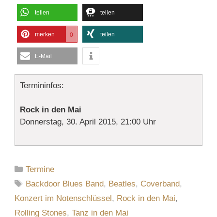
teilen
teilen
merken
teilen
0
E-Mail
Termininfos:
Rock in den Mai
Donnerstag, 30. April 2015, 21:00 Uhr
Kategorien
Termine
Schlagwörter
Backdoor Blues Band
,
Beatles
,
Coverband
,
Konzert im Notenschlüssel
,
Rock in den Mai
,
Rolling Stones
,
Tanz in den Mai