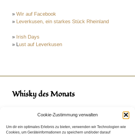
»
Wir auf Facebook
»
Leverkusen, ein starkes Stück Rheinland
»
Irish Days
» L
ust auf Leverkusen
Whisky des Monats
August 2026
Cookie-Zustimmung verwalten
Hinch Double Wood
Um dir ein optimales Erlebnis zu bieten, verwenden wir Technologien wie
Cookies, um Geräteinformationen zu speichern und/oder darauf
Destillerie:
Hinch
(Irland)