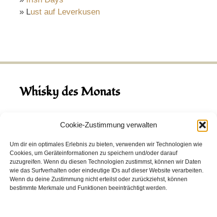
» L
ust auf Leverkusen
Whisky des Monats
August 2026
Cookie-Zustimmung verwalten
Hinch Double Wood
Um dir ein optimales Erlebnis zu bieten, verwenden wir Technologien wie
Cookies, um Geräteinformationen zu speichern und/oder darauf
Destillerie:
Hinch
(Irland)
zuzugreifen. Wenn du diesen Technologien zustimmst, können wir Daten
Single Malt, 43.0%
wie das Surfverhalten oder eindeutige IDs auf dieser Website verarbeiten.
Wenn du deine Zustimmung nicht erteilst oder zurückziehst, können
Peated: Nein
bestimmte Merkmale und Funktionen beeinträchtigt werden.
Fass: Virgin Oak, Bourbon Fass
Alter: 5 Jahre