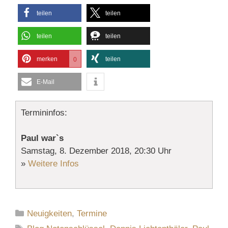
teilen
teilen
teilen
teilen
merken
teilen
0
E-Mail
Termininfos:
Paul war`s
Samstag, 8. Dezember 2018, 20:30 Uhr
»
Weitere Infos
Kategorien
Neuigkeiten
,
Termine
Schlagwörter