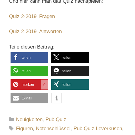
Und hier kann man das Quiz nachspielen:
Quiz 2-2019_Fragen
Quiz 2-2019_Antworten
Teile diesen Beitrag:
teilen
teilen
teilen
teilen
merken
teilen
0
E-Mail
Kategorien
Neuigkeiten
,
Pub Quiz
Schlagwörter
Figuren
,
Notenschlüssel
,
Pub Quiz Leverkusen
,