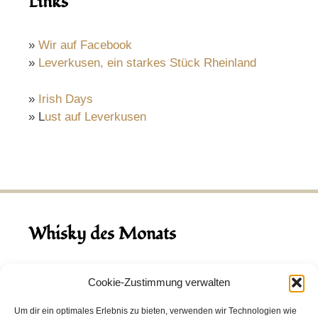
Links
»
Wir auf Facebook
»
Leverkusen, ein starkes Stück Rheinland
»
Irish Days
» L
ust auf Leverkusen
Whisky des Monats
August 2026
Cookie-Zustimmung verwalten
Hinch Double Wood
Um dir ein optimales Erlebnis zu bieten, verwenden wir Technologien wie