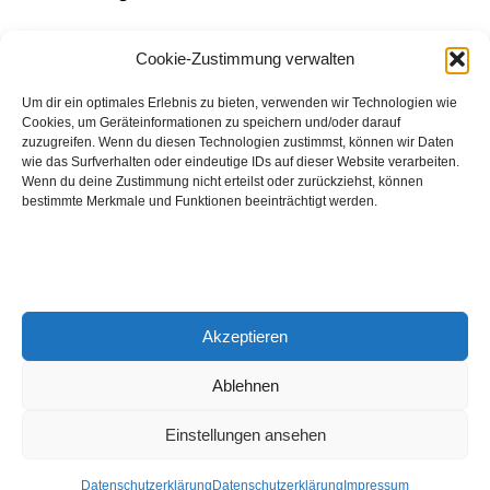
August 2026
Cookie-Zustimmung verwalten
Hinch Double Wood
Um dir ein optimales Erlebnis zu bieten, verwenden wir Technologien wie
Cookies, um Geräteinformationen zu speichern und/oder darauf
Destillerie:
Hinch
(Irland)
zuzugreifen. Wenn du diesen Technologien zustimmst, können wir Daten
Single Malt, 43.0%
wie das Surfverhalten oder eindeutige IDs auf dieser Website verarbeiten.
Wenn du deine Zustimmung nicht erteilst oder zurückziehst, können
Peated: Nein
bestimmte Merkmale und Funktionen beeinträchtigt werden.
Fass: Virgin Oak, Bourbon Fass
Alter: 5 Jahre
4,00 EUR
Akzeptieren
Entdecke viele weitere Whiskys
in unserem
Whisky-Guide
oder
in den Whiskys des Monats.
Ablehnen
Einstellungen ansehen
© 2026 Notenschlüssel Leverkusen |
Impressum
|
Datenschutz
Datenschutzerklärung
Datenschutzerklärung
Impressum