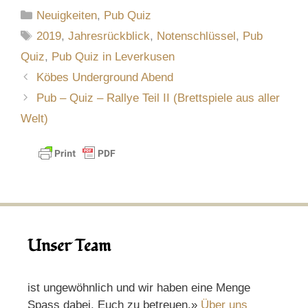
Kategorien
Neuigkeiten
,
Pub Quiz
Schlagwörter
2019
,
Jahresrückblick
,
Notenschlüssel
,
Pub
Quiz
,
Pub Quiz in Leverkusen
Köbes Underground Abend
Pub – Quiz – Rallye Teil II (Brettspiele aus aller
Welt)
Unser Team
ist ungewöhnlich und wir haben eine Menge
Spass dabei, Euch zu betreuen.»
Über uns