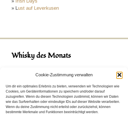
»
Irish Days
» L
ust auf Leverkusen
Whisky des Monats
August 2026
Cookie-Zustimmung verwalten
Hinch Double Wood
Um dir ein optimales Erlebnis zu bieten, verwenden wir Technologien wie
Cookies, um Geräteinformationen zu speichern und/oder darauf
Destillerie:
Hinch
(Irland)
zuzugreifen. Wenn du diesen Technologien zustimmst, können wir Daten
Single Malt, 43.0%
wie das Surfverhalten oder eindeutige IDs auf dieser Website verarbeiten.
Wenn du deine Zustimmung nicht erteilst oder zurückziehst, können
Peated: Nein
bestimmte Merkmale und Funktionen beeinträchtigt werden.
Fass: Virgin Oak, Bourbon Fass