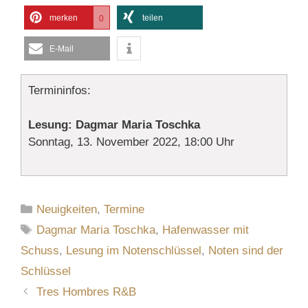
merken
teilen
0
E-Mail
Termininfos:
Lesung: Dagmar Maria Toschka
Sonntag, 13. November 2022, 18:00 Uhr
Kategorien
Neuigkeiten
,
Termine
Schlagwörter
Dagmar Maria Toschka
,
Hafenwasser mit
Schuss
,
Lesung im Notenschlüssel
,
Noten sind der
Schlüssel
Tres Hombres R&B