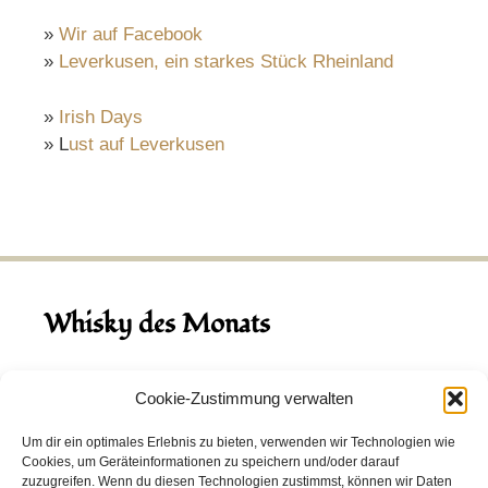
»
Wir auf Facebook
»
Leverkusen, ein starkes Stück Rheinland
»
Irish Days
» L
ust auf Leverkusen
Whisky des Monats
August 2026
Cookie-Zustimmung verwalten
Hinch Double Wood
Um dir ein optimales Erlebnis zu bieten, verwenden wir Technologien wie
Cookies, um Geräteinformationen zu speichern und/oder darauf
Destillerie:
Hinch
(Irland)
zuzugreifen. Wenn du diesen Technologien zustimmst, können wir Daten