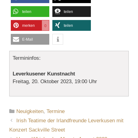
teilen
teilen
merken
teilen
0
E-Mail
Termininfos:
Leverkusener Kunstnacht
Freitag, 20. Oktober 2023, 19:00 Uhr
Kategorien
Neuigkeiten
,
Termine
Irish Teatime der Irlandfreunde Leverkusen mit
Konzert Sackville Street