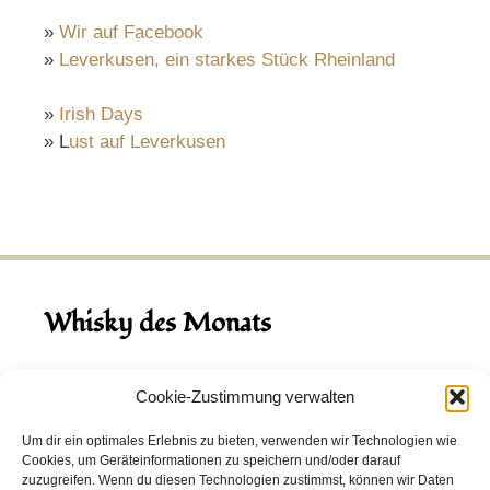
»
Wir auf Facebook
»
Leverkusen, ein starkes Stück Rheinland
»
Irish Days
» L
ust auf Leverkusen
Whisky des Monats
August 2026
Cookie-Zustimmung verwalten
Hinch Double Wood
Um dir ein optimales Erlebnis zu bieten, verwenden wir Technologien wie
Cookies, um Geräteinformationen zu speichern und/oder darauf
Destillerie:
Hinch
(Irland)
zuzugreifen. Wenn du diesen Technologien zustimmst, können wir Daten