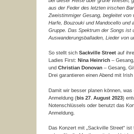
bei dieser Reise über grüne Wiesen, 
aus der Feder des letzten irischen Ba
Zweistimmiger Gesang, begleitet von 
Harfe, Bouzouki und Mandocello und au
Gruppe. Das Spektrum der Songs ist 
Auswanderungsballaden, Lieder von une
So stellt sich
Sackville Street
auf ihr
Ladies First:
Nina Heinrich
– Gesang
und
Christian Donovan
– Gesang, Git
Drei garantieren einen Abend mit Iris
Damit wir besser planen können, was d
Anmeldung (
bis 27. August 2023
) en
Notenschlüssels oder benutzt das Kont
Anmeldung.
Das Konzert mit „Sackville Street“ ist