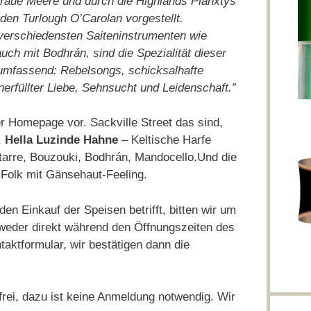
graue Meere und durch die Highlands Planxtys
rden Turlough O’Carolan vorgestellt.
verschiedensten Saiteninstrumenten wie
ch mit Bodhrán, sind die Spezialität dieser
umfassend: Rebelsongs, schicksalhafte
rfüllter Liebe, Sehnsucht und Leidenschaft.”
er Homepage vor. Sackville Street das sind,
,
Hella Luzinde Hahne
– Keltische Harfe
arre, Bouzouki, Bodhrán, Mandocello.Und die
h Folk mit Gänsehaut-Feeling.
en Einkauf der Speisen betrifft, bitten wir um
tweder direkt während den Öffnungszeiten des
aktformular, wir bestätigen dann die
 frei, dazu ist keine Anmeldung notwendig. Wir