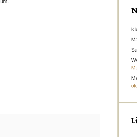
rum.
N
Kl
Ma
Su
We
Mo
Ma
ol
L