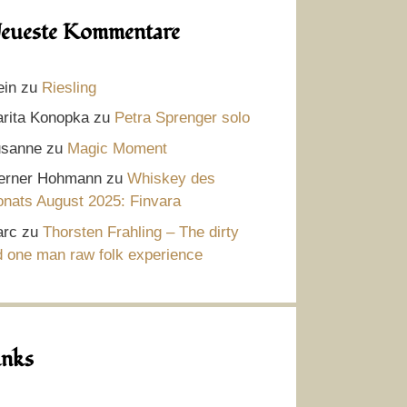
eueste Kommentare
ein
zu
Riesling
rita Konopka
zu
Petra Sprenger solo
sanne
zu
Magic Moment
rner Hohmann
zu
Whiskey des
nats August 2025: Finvara
rc
zu
Thorsten Frahling – The dirty
d one man raw folk experience
inks