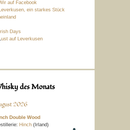
Wir auf Facebook
Leverkusen, ein starkes Stück
einland
Irish Days
L
ust auf Leverkusen
hisky des Monats
ugust 2026
nch Double Wood
stillerie:
Hinch
(Irland)