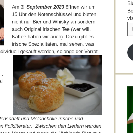
Bl
Am
3. September 2023
öffnen wir um
Be
15 Uhr den Notenschlüssel und bieten
vi
nicht nur Bier und Whisky an sondern
E-
auch Original irischen Tee (wer will,
Ma
Kaffee haben wir auch). Dazu gibt es
Ad
irische Spezialitäten, mal sehen, was
ividuell gekauft werden, solange der Vorrat
t
.,
al
denschaft und Melancholie irische und
en Folkliteratur. Zwischen den Liedern werden