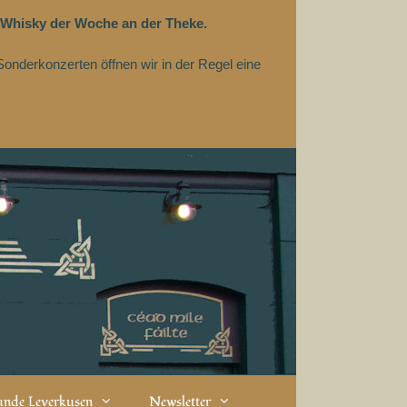
 Whisky der Woche an der Theke.
Sonderkonzerten öffnen wir in der Regel eine
eunde Leverkusen
Newsletter