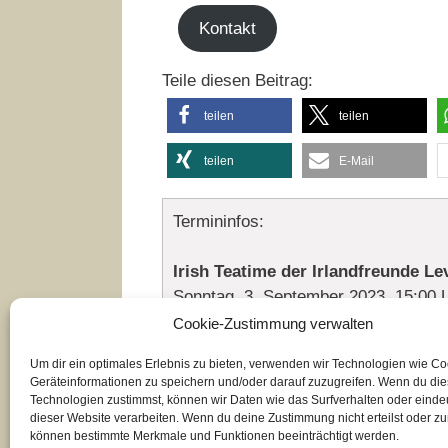
Kontakt
Teile diesen Beitrag:
teilen
teilen
teilen
E-Mail
Termininfos:
Irish Teatime der Irlandfreunde Le
Sonntag, 3. September 2023, 15:00 
Cookie-Zustimmung verwalten
Um dir ein optimales Erlebnis zu bieten, verwenden wir Technologien wie C
Geräteinformationen zu speichern und/oder darauf zuzugreifen. Wenn du di
Kategorien
Neuigkeiten
,
Termine
Technologien zustimmst, können wir Daten wie das Surfverhalten oder eindeu
Schlagwörter
irische Torte
,
Irish Tea Time
,
Irlandfreund
dieser Website verarbeiten. Wenn du deine Zustimmung nicht erteilst oder zu
Bilderstrecke Koloniewalk
können bestimmte Merkmale und Funktionen beeinträchtigt werden.
Leverkusener Kunstnacht