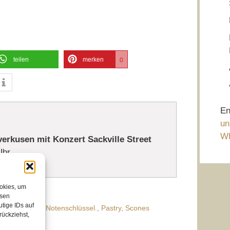
teilen
merken
0
En
un
Wh
verkusen mit Konzert Sackville Street
Uhr
ookies, um
esen
tige IDs auf
e Leverkusen
,
Notenschlüssel.
,
Pastry
,
Scones
rückziehst,