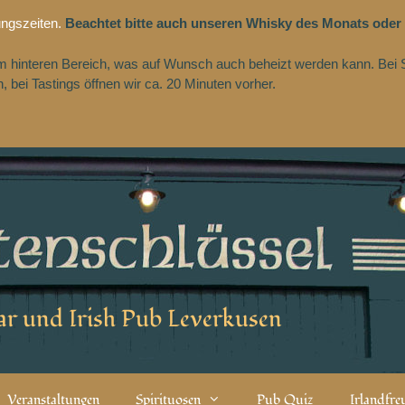
ungszeiten.
Beachtet bitte auch unseren Whisky des Monats oder
 im hinteren Bereich, was auf Wunsch auch beheizt werden kann. Bei 
 bei Tastings öffnen wir ca. 20 Minuten vorher.
r und Irish Pub Leverkusen
Veranstaltungen
Spirituosen
Pub Quiz
Irlandfr