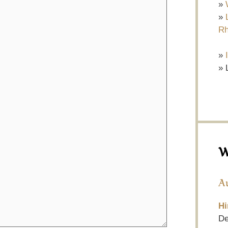
»
»
Rh
»
» 
W
A
Hi
De