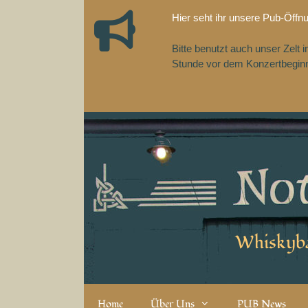
Zum
Hier seht ihr unsere Pub-Öffn
Inhalt
springen
Bitte benutzt auch unser Zelt
Stunde vor dem Konzertbeginn,
Whiskyba
Home
Über Uns
PUB News