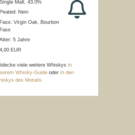
Single Malt, 43.0%
Peated: Nein
Fass: Virgin Oak, Bourbon
Fass
Alter: 5 Jahre
4,00 EUR
tdecke viele weitere Whiskys
in
serem Whisky-Guide
oder
in den
iskys des Monats.