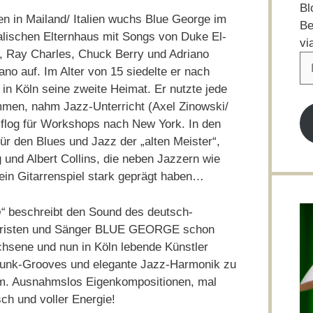
Bl
n in Mailand/ Italien wuchs Blue George im
Be
lischen Elternhaus mit Songs von Duke El­
vi
on, Ray Charles, Chuck Berry und Adriano
E-
ano auf. Im Alter von 15 siedelte er nach
Ma
 in Köln seine zweite Heimat. Er nutzte jede
Ad
mmen, nahm Jazz-Unterricht (Axel Zinowski/
 flog für Workshops nach New York. In den
für den Blues und Jazz der „alten Meister“,
g und Albert Collins, die neben Jazzern wie
in Gitarrenspiel stark geprägt haben…
“
beschreibt den Sound des deutsch-
tarristen und Sänger BLUE GEORGE schon
achsene und nun in Köln lebende Künstler
 Funk-Grooves und elegante Jazz-Harmonik zu
. Ausnahmslos Eigenkompositionen, mal
ch und voller Energie!