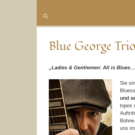
Blue George Tri
„Ladies & Gentlemen: All is Blues…
Sie si
Blues
und s
topos 
Auftri
Bühne.
uns im