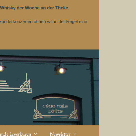
 Whisky der Woche an der Theke.
Sonderkonzerten öffnen wir in der Regel eine
eunde Leverkusen
Newsletter