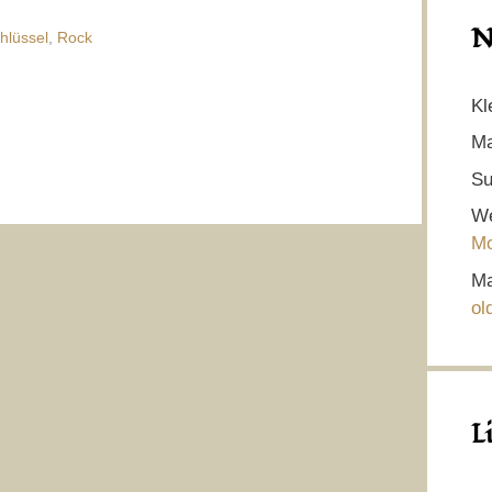
N
hlüssel
,
Rock
Kl
Ma
Su
We
Mo
Ma
ol
L