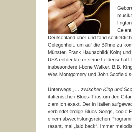
Gebore
musika
ling­t
Celent
Deutschland über und fand schließ­lich
Gelegenheit, um auf die Bühne zu ko
Münster, Frank Haunschild/ Köln) und
USA entdeckte er seine Lei­den­schaft 
ins­beson­dere t-bone Walker, B.B. Kin
Wes Mont­gomery und John Scofield se
Unterwegs
„… zwischen King und Sco
italienischen Blues-Trios um den Gi
ziemlich exakt. Der in Italien aufgew
verbindet erdige Blues-Songs, coole
einem abwechslungsreichen Programm
rasant, mal „laid back“, immer melodis