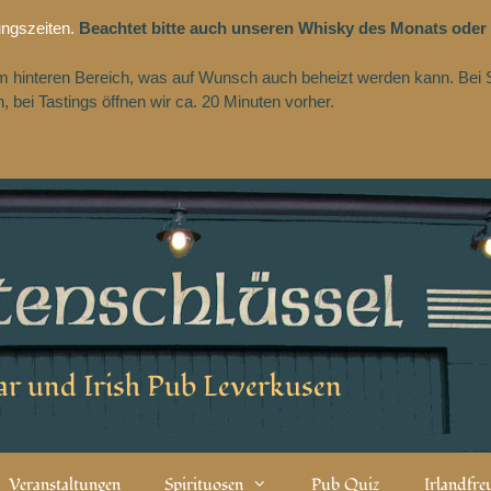
ungszeiten.
Beachtet bitte auch unseren Whisky des Monats oder
 im hinteren Bereich, was auf Wunsch auch beheizt werden kann. Bei 
 bei Tastings öffnen wir ca. 20 Minuten vorher.
r und Irish Pub Leverkusen
Veranstaltungen
Spirituosen
Pub Quiz
Irlandfr