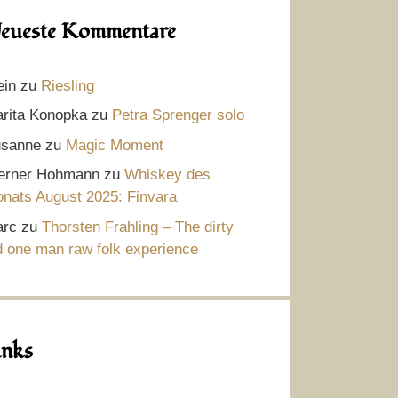
eueste Kommentare
ein
zu
Riesling
rita Konopka
zu
Petra Sprenger solo
sanne
zu
Magic Moment
rner Hohmann
zu
Whiskey des
nats August 2025: Finvara
rc
zu
Thorsten Frahling – The dirty
d one man raw folk experience
inks