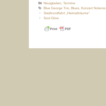
Kategorien
Neuigkeiten
,
Termine
Schlagwörter
Blue George Trio
,
Blues
,
Konzert Notensc
Stadtrundfahrt „Heimatträume“
Soul Glow