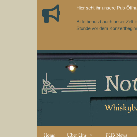
Zum
Hier seht ihr unsere Pub-Öffn
Inhalt
springen
Bitte benutzt auch unser Zelt
Stunde vor dem Konzertbeginn,
Whiskyba
Home
Über Uns
PUB News