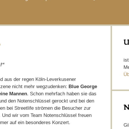
o
U
is
!“
Me
Üb
nd aus der regen Köln-Leverkusener
szene nicht mehr wegzudenken:
Blue George
eine Mannen
. Schon mehrfach haben sie das
und den Notenschlüssel gerockt und bei den
N
tten bei Streetlife strömen die Besucher zur
 Und wir vom Team Notenschlüssel freuen
mer auf ein besonderes Konzert.
Gi