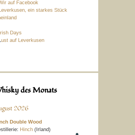
Wir auf Facebook
Leverkusen, ein starkes Stück
einland
Irish Days
L
ust auf Leverkusen
hisky des Monats
ugust 2026
nch Double Wood
stillerie:
Hinch
(Irland)