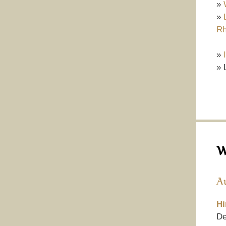
»
»
Rh
»
» 
W
A
Hi
De