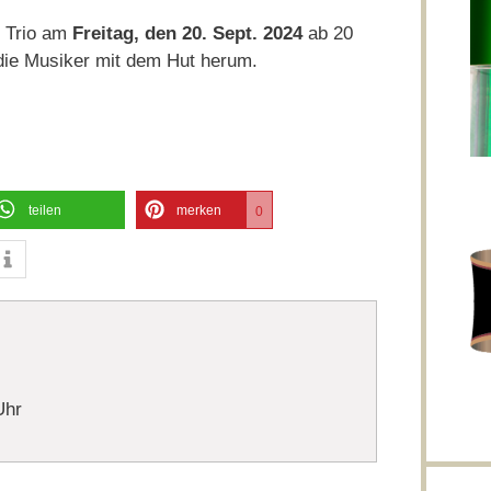
m Trio am
Freitag, den 20. Sept. 2024
ab 20
ür die Musiker mit dem Hut herum.
teilen
merken
0
Uhr