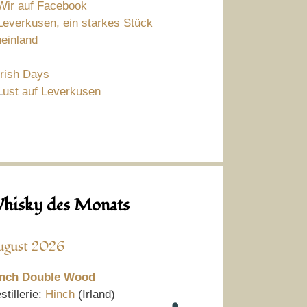
Wir auf Facebook
Leverkusen, ein starkes Stück
einland
Irish Days
L
ust auf Leverkusen
hisky des Monats
ugust 2026
nch Double Wood
stillerie:
Hinch
(Irland)