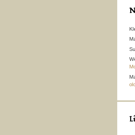
N
Kl
Ma
Su
We
Mo
Ma
ol
L