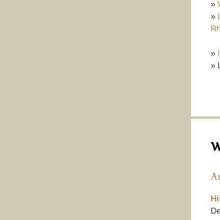
»
»
Rh
»
» 
W
A
Hi
De