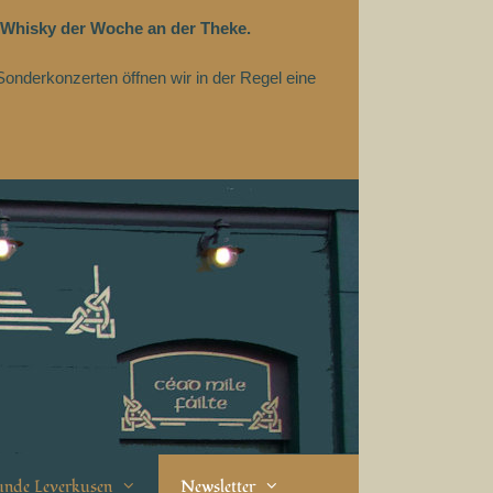
 Whisky der Woche an der Theke.
Sonderkonzerten öffnen wir in der Regel eine
eunde Leverkusen
Newsletter