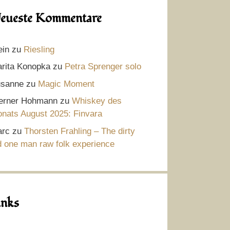
eueste Kommentare
ein
zu
Riesling
rita Konopka
zu
Petra Sprenger solo
sanne
zu
Magic Moment
rner Hohmann
zu
Whiskey des
nats August 2025: Finvara
rc
zu
Thorsten Frahling – The dirty
d one man raw folk experience
inks