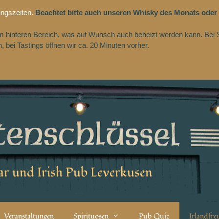
ungszeiten.
Beachtet bitte auch unseren Whisky des Monats oder
 im hinteren Bereich, was auf Wunsch auch beheizt werden kann. Bei 
 bei Tastings öffnen wir ca. 20 Minuten vorher.
r und Irish Pub Leverkusen
Veranstaltungen
Spirituosen
Pub Quiz
Irlandfr