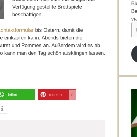
Bl
Verfügung gestellte Brettspiele
Be
beschäftigen.
vi
E-
ontaktformular
bis Ostern, damit die
Ma
e einkaufen kann. Abends bieten die
Ad
ywurst und Pommes an. Außerdem wird es ab
o kann man den Tag schön ausklingen lassen.
teilen
merken
0