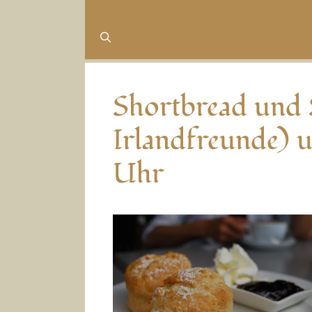
Shortbread und S
Irlandfreunde) 
Uhr