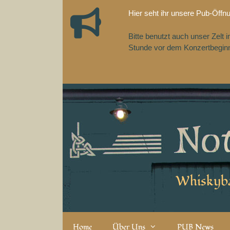
Zum
Hier seht ihr unsere Pub-Öffn
Inhalt
springen
Bitte benutzt auch unser Zelt
Stunde vor dem Konzertbeginn,
Whiskyba
Home
Über Uns
PUB News