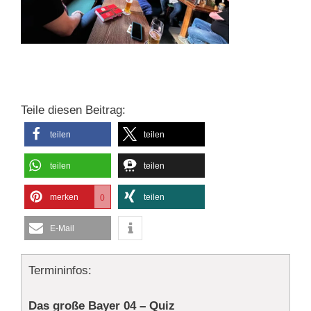
Teile diesen Beitrag:
teilen
teilen
teilen
teilen
merken
teilen
0
E-Mail
Termininfos:
Das große Bayer 04 – Quiz