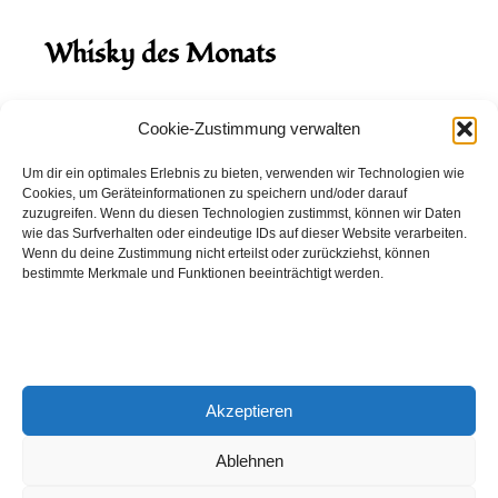
Whisky des Monats
August 2026
Cookie-Zustimmung verwalten
Hinch Double Wood
Um dir ein optimales Erlebnis zu bieten, verwenden wir Technologien wie
Cookies, um Geräteinformationen zu speichern und/oder darauf
Destillerie:
Hinch
(Irland)
zuzugreifen. Wenn du diesen Technologien zustimmst, können wir Daten
Single Malt, 43.0%
wie das Surfverhalten oder eindeutige IDs auf dieser Website verarbeiten.
Wenn du deine Zustimmung nicht erteilst oder zurückziehst, können
Peated: Nein
bestimmte Merkmale und Funktionen beeinträchtigt werden.
Fass: Virgin Oak, Bourbon Fass
Alter: 5 Jahre
4,00 EUR
Akzeptieren
Entdecke viele weitere Whiskys
in unserem
Whisky-Guide
oder
in den Whiskys des Monats.
Ablehnen