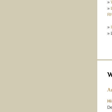
»
»
Rh
»
» 
W
A
Hi
De