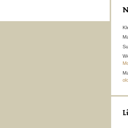
N
Kl
Ma
Su
We
Mo
Ma
ol
L