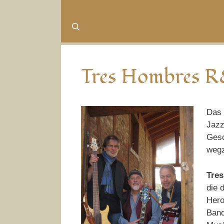
Tres Hombres 
Das 
Jazz
Gesc
wegz
Tre
die 
Hero
Band