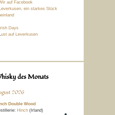
Wir auf Facebook
Leverkusen, ein starkes Stück
einland
Irish Days
L
ust auf Leverkusen
hisky des Monats
ugust 2026
nch Double Wood
stillerie:
Hinch
(Irland)