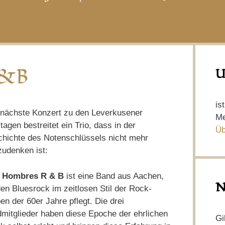
R&B
U
is
nächste Konzert zu den Leverkusener
Me
tagen bestreitet ein Trio, dass in der
Üb
hichte des Notenschlüssels nicht mehr
udenken ist:
s Hombres R & B
ist eine Band aus Aachen,
N
den Bluesrock im zeitlosen Stil der Rock-
en der 60er Jahre pflegt. Die drei
mitglieder haben diese Epoche der ehrlichen
Gi