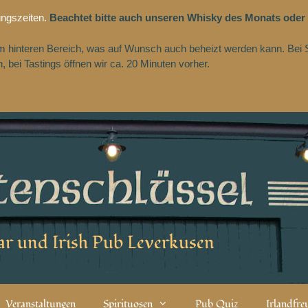
ungszeiten.
Beachtet bitte auch unseren Whisky des Monats oder
 im hinteren Bereich, was auf Wunsch auch beheizt werden kann. Bei 
 bei Tastings öffnen wir ca. 20 Minuten vorher.
r und Irish Pub Leverkusen
Veranstaltungen
Spirituosen
Pub Quiz
Irlandfr