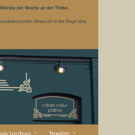
 Whisky der Woche an der Theke.
Sonderkonzerten öffnen wir in der Regel eine
eunde Leverkusen
Newsletter