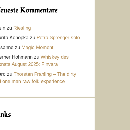
eueste Kommentare
ein
zu
Riesling
rita Konopka
zu
Petra Sprenger solo
sanne
zu
Magic Moment
rner Hohmann
zu
Whiskey des
nats August 2025: Finvara
rc
zu
Thorsten Frahling – The dirty
d one man raw folk experience
inks