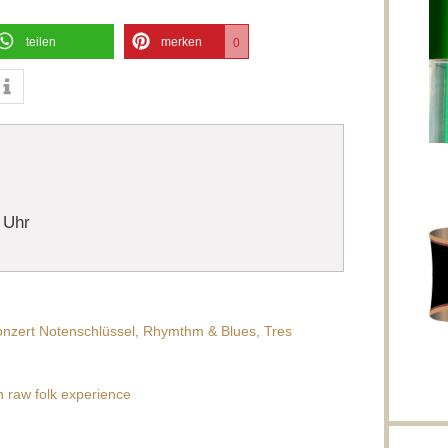
teilen
merken
0
 Uhr
nzert Notenschlüssel
,
Rhymthm & Blues
,
Tres
n raw folk experience