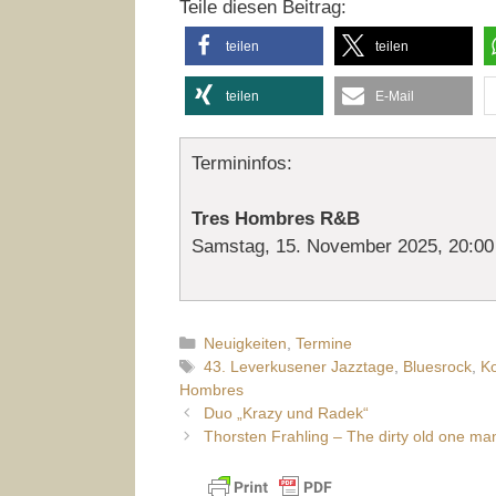
Teile diesen Beitrag:
teilen
teilen
teilen
E-Mail
Termininfos:
Tres Hombres R&B
Samstag, 15. November 2025, 20:00
Kategorien
Neuigkeiten
,
Termine
Schlagwörter
43. Leverkusener Jazztage
,
Bluesrock
,
Ko
Hombres
Duo „Krazy und Radek“
Thorsten Frahling – The dirty old one ma