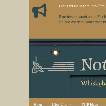
Zum
Hier seht ihr unsere Pub-Öffn
Inhalt
springen
Bitte benutzt auch unser Zelt
Stunde vor dem Konzertbeginn,
Whiskyba
Home
Über Uns
PUB News