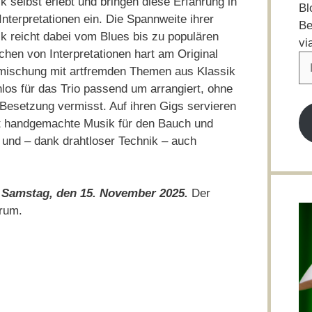
k selbst erlebt und bringen diese Erfahrung in
Bl
 Interpretationen ein. Die Spannweite ihrer
Be
k reicht dabei vom Blues bis zu populären
vi
hen von Interpretationen hart am Original
E-
ermischung mit artfremden Themen aus Klassik
Ma
los für das Trio passend um arrangiert, ohne
Ad
Besetzung vermisst. Auf ihren Gigs servieren
t handgemachte Musik für den Bauch und
und – dank drahtloser Technik – auch
m
Samstag
, den 15. November 2025.
Der
 rum.