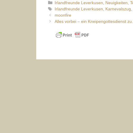
Kategorien
Irlandfreunde Leverkusen
,
Neuigkeiten
,
T
Schlagwörter
Irlandfreunde Leverkusen
,
Karnevalszug
moonfire
Alles vorbei – ein Kneipengottesdienst z