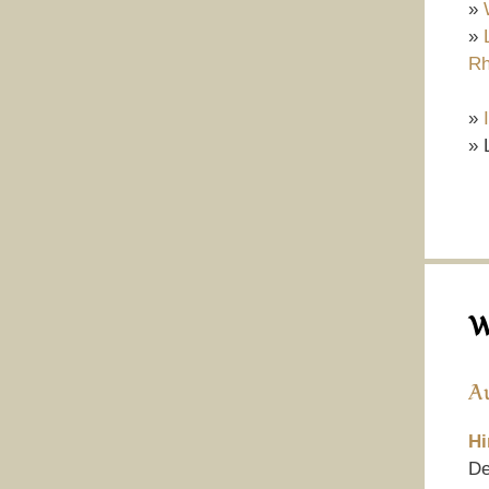
»
»
Rh
»
» 
W
A
Hi
De