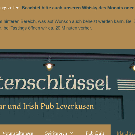
ungszeiten.
Beachtet bitte auch unseren Whisky des Monats oder
 im hinteren Bereich, was auf Wunsch auch beheizt werden kann. Bei 
 bei Tastings öffnen wir ca. 20 Minuten vorher.
r und Irish Pub Leverkusen
Veranstaltungen
Spirituosen
Pub Quiz
Irlandfr