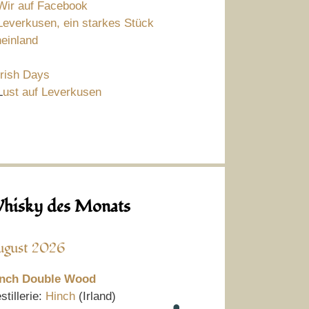
Wir auf Facebook
Leverkusen, ein starkes Stück
einland
Irish Days
L
ust auf Leverkusen
hisky des Monats
ugust 2026
nch Double Wood
stillerie:
Hinch
(Irland)