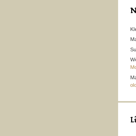
N
Kl
Ma
Su
We
Mo
Ma
ol
L