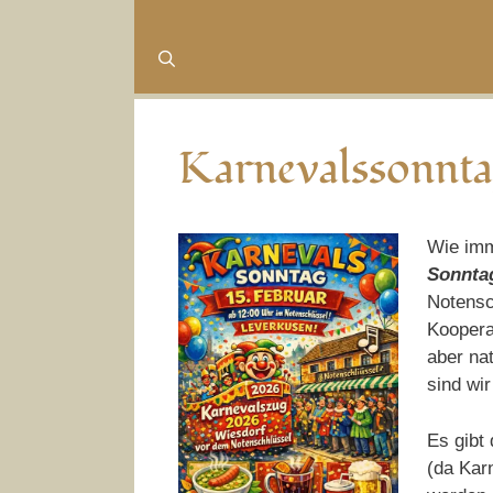
Karnevalssonnta
Wie imm
Sonntag
Notensc
Koopera
aber nat
sind wir
Es gibt
(da Karn