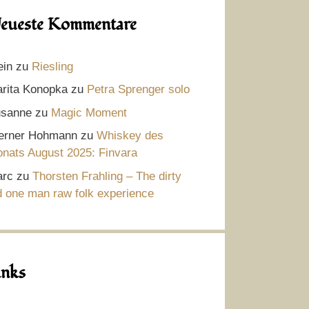
eueste Kommentare
ein
zu
Riesling
rita Konopka
zu
Petra Sprenger solo
sanne
zu
Magic Moment
rner Hohmann
zu
Whiskey des
nats August 2025: Finvara
rc
zu
Thorsten Frahling – The dirty
d one man raw folk experience
inks