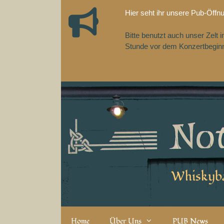
Zum
Hier seht ihr unsere Pub-Öffn
Inhalt
springen
Bitte benutzt auch unser Zelt
Stunde vor dem Konzertbeginn,
Whiskyba
Home
Über Uns
PUB News