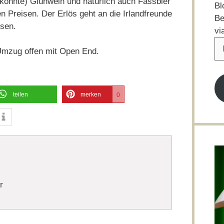
könnte) Glühwein und natürlich auch Fassbier
Bl
en Preisen. Der Erlös geht an die Irlandfreunde
Be
sen.
vi
E-
Umzug offen mit Open End.
Ma
Ad
teilen
merken
0
r