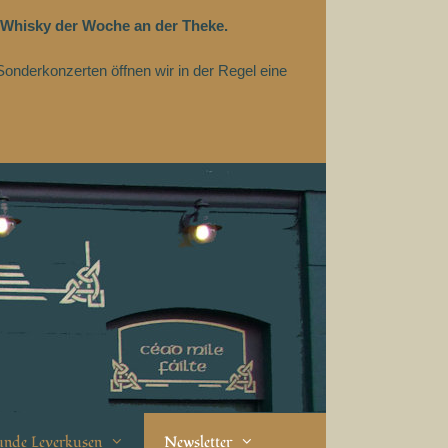
 Whisky der Woche an der Theke.
Sonderkonzerten öffnen wir in der Regel eine
eunde Leverkusen
Newsletter