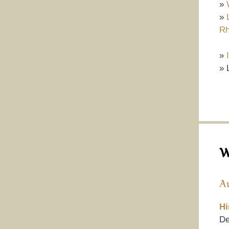
»
»
Rh
»
» 
W
A
Hi
De