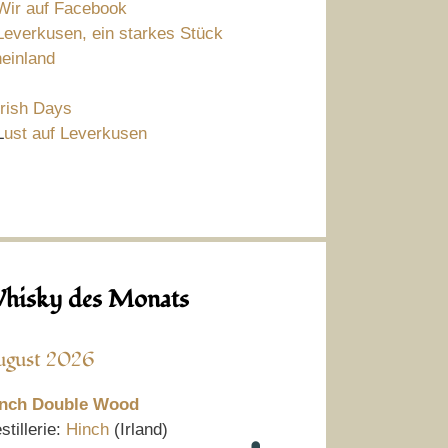
Wir auf Facebook
Leverkusen, ein starkes Stück
einland
Irish Days
L
ust auf Leverkusen
hisky des Monats
ugust 2026
nch Double Wood
stillerie:
Hinch
(Irland)