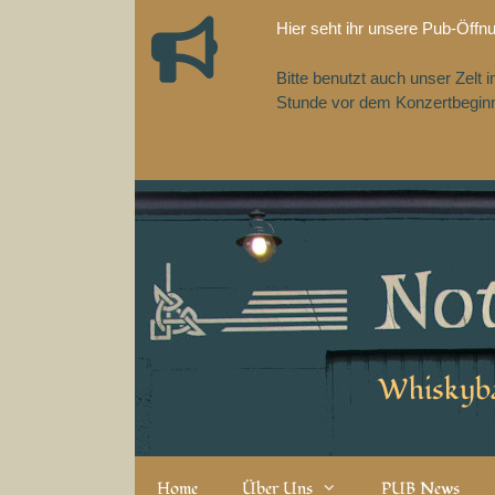
Zum
Hier seht ihr unsere Pub-Öffn
Inhalt
springen
Bitte benutzt auch unser Zelt
Stunde vor dem Konzertbeginn,
Whiskyba
Home
Über Uns
PUB News