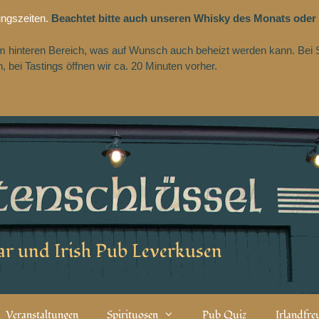
ungszeiten.
Beachtet bitte auch unseren Whisky des Monats oder
 im hinteren Bereich, was auf Wunsch auch beheizt werden kann. Bei 
 bei Tastings öffnen wir ca. 20 Minuten vorher.
r und Irish Pub Leverkusen
Veranstaltungen
Spirituosen
Pub Quiz
Irlandfr