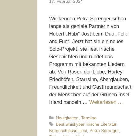
17. Februar 2024
Wir kennen Petra Sprenger schon
lange als geniale Partnerin von
Hubert „Hubi“ Jost beim Duo „Folk
and Fun“. Jetzt hat sie ein neues
Solo-Projekt, sie liest irische
Geschichten und rundet das
Programm mit bekannten Liedern
ab. Von Rosen der Liebe, Hurley,
Friedhöfen, Starrsinn, Aberglauben,
Freundlichkeit und Gastfreundschaft
der Menschen auf der Grünen Insel
Irland handeln …
Weiterlesen …
Kategorien
Neuigkeiten
,
Termine
Schlagwörter
Best whiskybar
,
irische Literatur
,
Notenschlüssel liest
,
Petra Sprenger
,