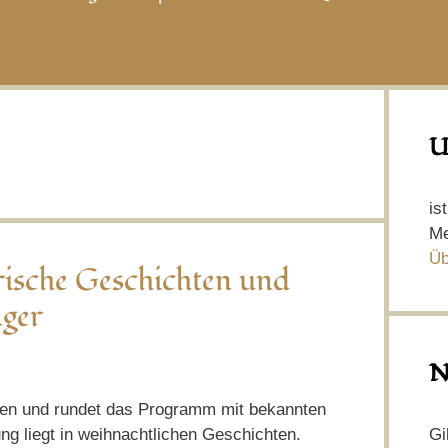
U
is
Me
Üb
Irische Geschichten und
nger
N
hten und rundet das Programm mit bekannten
Gi
g liegt in weihnachtlichen Geschichten.