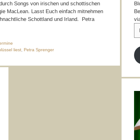
Bl
durch Songs von irischen und schottischen
Be
gie MacLean. Lasst Euch einfach mitnehmen
vi
hnachtliche Schottland und Irland. Petra
E-
Ma
Ad
ermine
üssel liest
,
Petra Sprenger