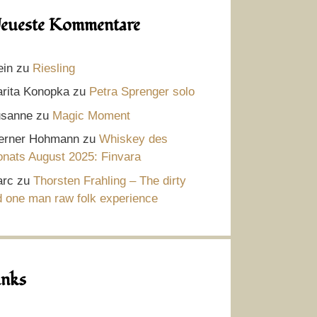
eueste Kommentare
ein
zu
Riesling
rita Konopka
zu
Petra Sprenger solo
sanne
zu
Magic Moment
rner Hohmann
zu
Whiskey des
nats August 2025: Finvara
rc
zu
Thorsten Frahling – The dirty
d one man raw folk experience
inks