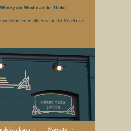
 Whisky der Woche an der Theke.
Sonderkonzerten öffnen wir in der Regel eine
eunde Leverkusen
Newsletter