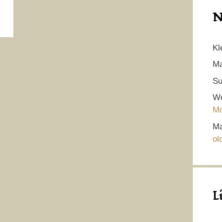
N
Kl
Ma
Su
We
Mo
Ma
ol
L