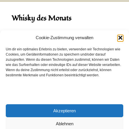
Whisky des Monats
August 2026
Cookie-Zustimmung verwalten
Hinch Double Wood
Um dir ein optimales Erlebnis zu bieten, verwenden wir Technologien wie
Cookies, um Geräteinformationen zu speichern und/oder darauf
Destillerie:
Hinch
(Irland)
zuzugreifen. Wenn du diesen Technologien zustimmst, können wir Daten
Single Malt, 43.0%
wie das Surfverhalten oder eindeutige IDs auf dieser Website verarbeiten.
Wenn du deine Zustimmung nicht erteilst oder zurückziehst, können
Peated: Nein
bestimmte Merkmale und Funktionen beeinträchtigt werden.
Fass: Virgin Oak, Bourbon Fass
Alter: 5 Jahre
4,00 EUR
Akzeptieren
Entdecke viele weitere Whiskys
in unserem
Whisky-Guide
oder
in den Whiskys des Monats.
Ablehnen