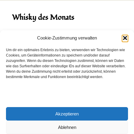
Whisky des Monats
August 2026
Cookie-Zustimmung verwalten
Hinch Double Wood
Um dir ein optimales Erlebnis zu bieten, verwenden wir Technologien wie
Cookies, um Geräteinformationen zu speichern und/oder darauf
Destillerie:
Hinch
(Irland)
zuzugreifen. Wenn du diesen Technologien zustimmst, können wir Daten
Single Malt, 43.0%
wie das Surfverhalten oder eindeutige IDs auf dieser Website verarbeiten.
Wenn du deine Zustimmung nicht erteilst oder zurückziehst, können
Peated: Nein
bestimmte Merkmale und Funktionen beeinträchtigt werden.
Fass: Virgin Oak, Bourbon Fass
Alter: 5 Jahre
4,00 EUR
Akzeptieren
Entdecke viele weitere Whiskys
in unserem
Whisky-Guide
oder
in den Whiskys des Monats.
Ablehnen