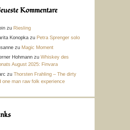
eueste Kommentare
ein
zu
Riesling
rita Konopka
zu
Petra Sprenger solo
sanne
zu
Magic Moment
rner Hohmann
zu
Whiskey des
nats August 2025: Finvara
rc
zu
Thorsten Frahling – The dirty
d one man raw folk experience
inks