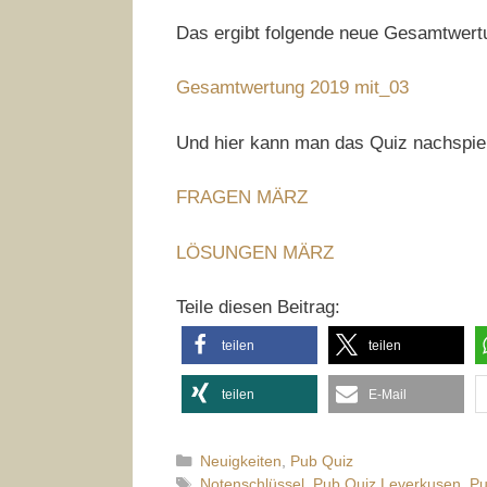
Das ergibt folgende neue Gesamtwert
Gesamtwertung 2019 mit_03
Und hier kann man das Quiz nachspie
FRAGEN MÄRZ
LÖSUNGEN MÄRZ
Teile diesen Beitrag:
teilen
teilen
teilen
E-Mail
Kategorien
Neuigkeiten
,
Pub Quiz
Schlagwörter
Notenschlüssel
,
Pub Quiz Leverkusen
,
Pu