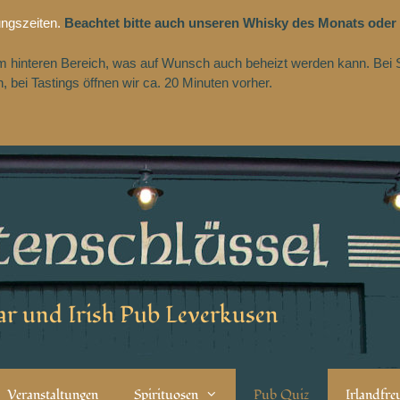
ungszeiten.
Beachtet bitte auch unseren Whisky des Monats oder
 im hinteren Bereich, was auf Wunsch auch beheizt werden kann. Bei 
 bei Tastings öffnen wir ca. 20 Minuten vorher.
r und Irish Pub Leverkusen
Veranstaltungen
Spirituosen
Pub Quiz
Irlandfr