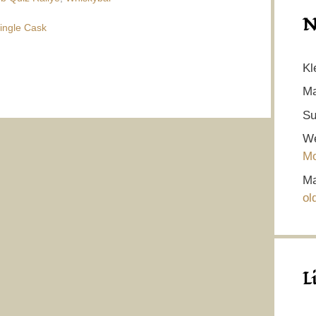
N
ingle Cask
Kl
Ma
Su
We
Mo
Ma
ol
L