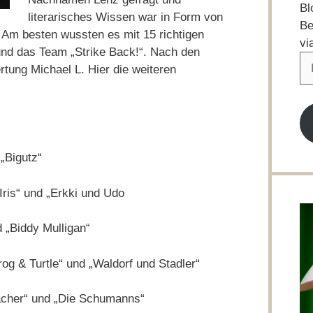
Bl
literarisches Wissen war in Form von
Be
 Am besten wussten es mit 15 richtigen
vi
und das Team „Strike Back!“. Nach den
E-
tung Michael L. Hier die weiteren
Ma
Ad
„Bigutz“
Iris“ und „Erkki und Udo
 „Biddy Mulligan“
g & Turtle“ und „Waldorf und Stadler“
cher“ und „Die Schumanns“