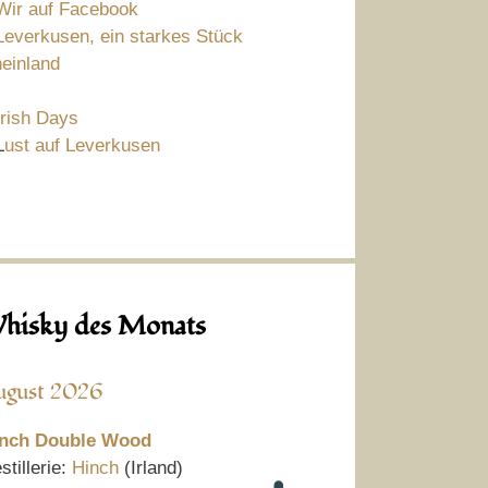
Wir auf Facebook
Leverkusen, ein starkes Stück
einland
Irish Days
L
ust auf Leverkusen
hisky des Monats
ugust 2026
nch Double Wood
stillerie:
Hinch
(Irland)