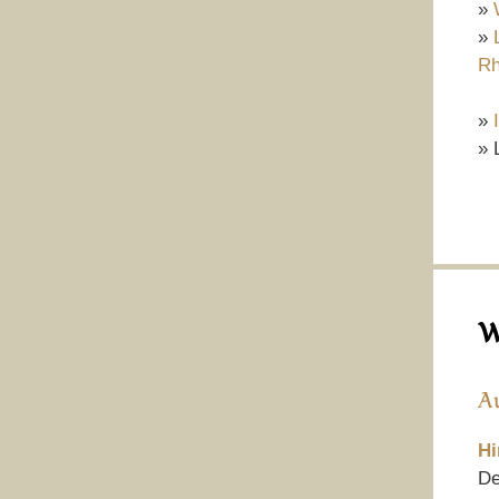
»
»
Rh
»
» 
W
A
Hi
De