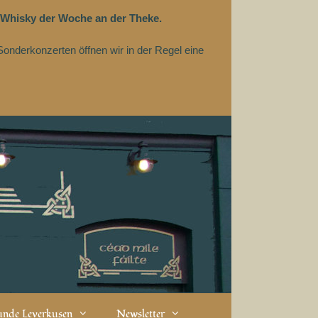
 Whisky der Woche an der Theke.
Sonderkonzerten öffnen wir in der Regel eine
eunde Leverkusen
Newsletter