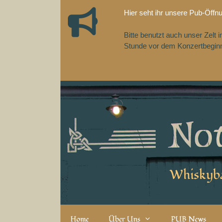
Zum
Hier seht ihr unsere Pub-Öffn
Inhalt
springen
Bitte benutzt auch unser Zelt
Stunde vor dem Konzertbeginn,
Whiskyba
Home
Über Uns
PUB News