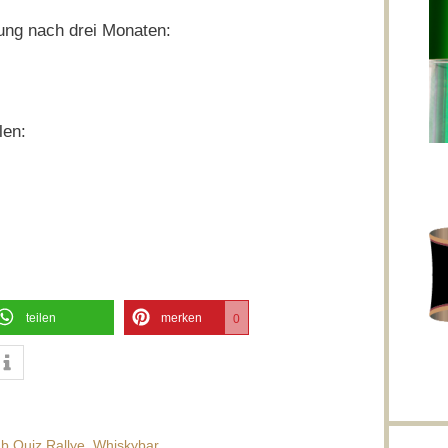
ung nach drei Monaten:
len:
teilen
merken
0
b Quiz Rallye
,
Whiskybar