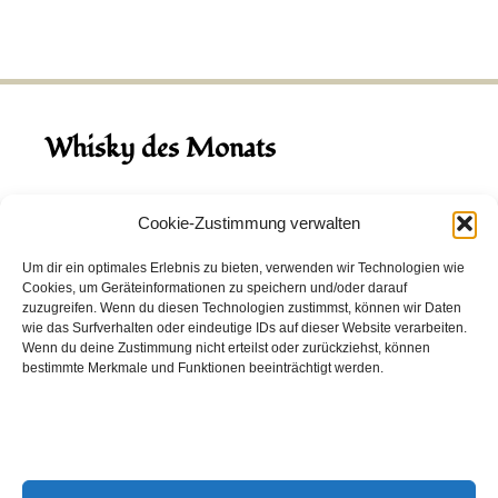
Whisky des Monats
August 2026
Cookie-Zustimmung verwalten
Hinch Double Wood
Um dir ein optimales Erlebnis zu bieten, verwenden wir Technologien wie
Cookies, um Geräteinformationen zu speichern und/oder darauf
Destillerie:
Hinch
(Irland)
zuzugreifen. Wenn du diesen Technologien zustimmst, können wir Daten
Single Malt, 43.0%
wie das Surfverhalten oder eindeutige IDs auf dieser Website verarbeiten.
Wenn du deine Zustimmung nicht erteilst oder zurückziehst, können
Peated: Nein
bestimmte Merkmale und Funktionen beeinträchtigt werden.
Fass: Virgin Oak, Bourbon Fass
Alter: 5 Jahre
4,00 EUR