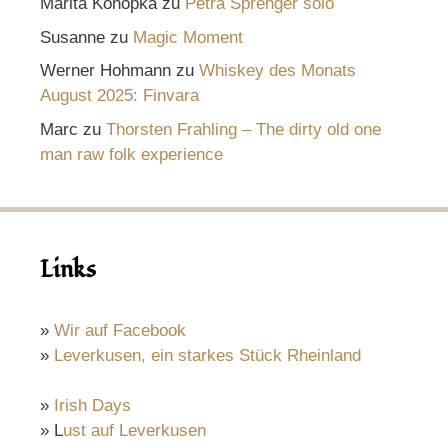
Marita Konopka
zu
Petra Sprenger solo
Susanne
zu
Magic Moment
Werner Hohmann
zu
Whiskey des Monats
August 2025: Finvara
Marc
zu
Thorsten Frahling – The dirty old one
man raw folk experience
Links
»
Wir auf Facebook
»
Leverkusen, ein starkes Stück Rheinland
»
Irish Days
» L
ust auf Leverkusen