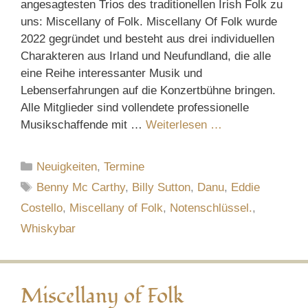
angesagtesten Trios des traditionellen Irish Folk zu
uns: Miscellany of Folk. Miscellany Of Folk wurde
2022 gegründet und besteht aus drei individuellen
Charakteren aus Irland und Neufundland, die alle
eine Reihe interessanter Musik und
Lebenserfahrungen auf die Konzertbühne bringen.
Alle Mitglieder sind vollendete professionelle
Musikschaffende mit …
Weiterlesen …
Kategorien
Neuigkeiten
,
Termine
Schlagwörter
Benny Mc Carthy
,
Billy Sutton
,
Danu
,
Eddie
Costello
,
Miscellany of Folk
,
Notenschlüssel.
,
Whiskybar
Miscellany of Folk