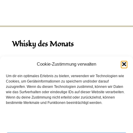
Whisky des Monats
August 2026
Cookie-Zustimmung verwalten
Hinch Double Wood
Um dir ein optimales Erlebnis zu bieten, verwenden wir Technologien wie
Cookies, um Geräteinformationen zu speichern und/oder darauf
Destillerie:
Hinch
(Irland)
zuzugreifen. Wenn du diesen Technologien zustimmst, können wir Daten
Single Malt, 43.0%
wie das Surfverhalten oder eindeutige IDs auf dieser Website verarbeiten.
Wenn du deine Zustimmung nicht erteilst oder zurückziehst, können
Peated: Nein
bestimmte Merkmale und Funktionen beeinträchtigt werden.
Fass: Virgin Oak, Bourbon Fass
Alter: 5 Jahre
4,00 EUR