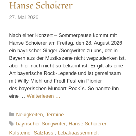
Hanse Schoierer
27. Mai 2026
Nach einer Konzert – Sommerpause kommt mit
Hanse Schoierer am Freitag, den 28. August 2026
ein bayrischer Singer-/Songwriter zu uns, der in
Bayern aus der Musikszene nicht wegzudenken ist,
aber hier noch nicht so bekannt ist. Er gilt als eine
Art bayerische Rock-Legende und ist gemeinsam
mit Willy Michl und Fredl Fesl ein Pionier
des bayerischen Mundart-Rock´s. So nannte ihn
eine …
Weiterlesen …
Kategorien
Neuigkeiten
,
Termine
Schlagwörter
bayrischer Songwriter
,
Hanse Schoierer
,
Kufsteiner Salzfassl
,
Lebakaassemmel
,