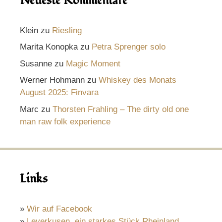
Neueste Kommentare
Klein
zu
Riesling
Marita Konopka
zu
Petra Sprenger solo
Susanne
zu
Magic Moment
Werner Hohmann
zu
Whiskey des Monats
August 2025: Finvara
Marc
zu
Thorsten Frahling – The dirty old one
man raw folk experience
Links
»
Wir auf Facebook
»
Leverkusen, ein starkes Stück Rheinland