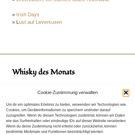
»
Irish Days
» L
ust auf Leverkusen
Whisky des Monats
August 2026
Cookie-Zustimmung verwalten
Hinch Double Wood
Um dir ein optimales Erlebnis zu bieten, verwenden wir Technologien wie
Cookies, um Geräteinformationen zu speichern und/oder darauf
Destillerie:
Hinch
(Irland)
zuzugreifen. Wenn du diesen Technologien zustimmst, können wir Daten
Single Malt, 43.0%
wie das Surfverhalten oder eindeutige IDs auf dieser Website verarbeiten.
Wenn du deine Zustimmung nicht erteilst oder zurückziehst, können
Peated: Nein
bestimmte Merkmale und Funktionen beeinträchtigt werden.