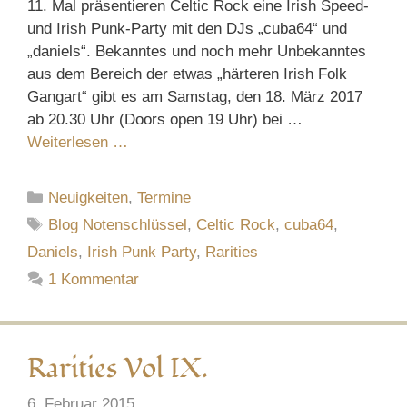
11. Mal präsentieren Celtic Rock eine Irish Speed-
und Irish Punk-Party mit den DJs „cuba64“ und
„daniels“. Bekanntes und noch mehr Unbekanntes
aus dem Bereich der etwas „härteren Irish Folk
Gangart“ gibt es am Samstag, den 18. März 2017
ab 20.30 Uhr (Doors open 19 Uhr) bei …
Weiterlesen …
Kategorien
Neuigkeiten
,
Termine
Schlagwörter
Blog Notenschlüssel
,
Celtic Rock
,
cuba64
,
Daniels
,
Irish Punk Party
,
Rarities
1 Kommentar
Rarities Vol IX.
6. Februar 2015