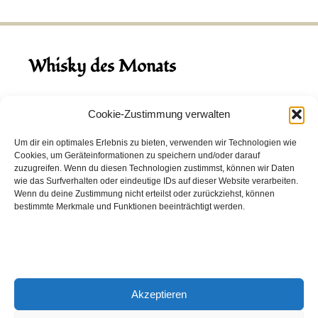
Whisky des Monats
August 2026
Cookie-Zustimmung verwalten
Hinch Double Wood
Um dir ein optimales Erlebnis zu bieten, verwenden wir Technologien wie
Cookies, um Geräteinformationen zu speichern und/oder darauf
Destillerie:
Hinch
(Irland)
zuzugreifen. Wenn du diesen Technologien zustimmst, können wir Daten
Single Malt, 43.0%
wie das Surfverhalten oder eindeutige IDs auf dieser Website verarbeiten.
Wenn du deine Zustimmung nicht erteilst oder zurückziehst, können
Peated: Nein
bestimmte Merkmale und Funktionen beeinträchtigt werden.
Fass: Virgin Oak, Bourbon Fass
Alter: 5 Jahre
4,00 EUR
Akzeptieren
Entdecke viele weitere Whiskys
in unserem