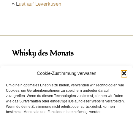
» L
ust auf Leverkusen
Whisky des Monats
August 2026
Cookie-Zustimmung verwalten
Hinch Double Wood
Um dir ein optimales Erlebnis zu bieten, verwenden wir Technologien wie
Cookies, um Geräteinformationen zu speichern und/oder darauf
Destillerie:
Hinch
(Irland)
zuzugreifen. Wenn du diesen Technologien zustimmst, können wir Daten
Single Malt, 43.0%
wie das Surfverhalten oder eindeutige IDs auf dieser Website verarbeiten.
Wenn du deine Zustimmung nicht erteilst oder zurückziehst, können
Peated: Nein
bestimmte Merkmale und Funktionen beeinträchtigt werden.
Fass: Virgin Oak, Bourbon Fass
Alter: 5 Jahre